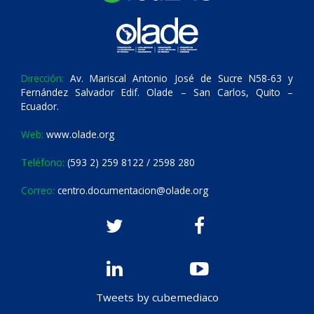
Dirección:
Av. Mariscal Antonio José de Sucre N58-63 y
Fernández Salvador Edif. Olade – San Carlos, Quito –
Ecuador.
Web:
www.olade.org
Teléfono:
(593 2) 259 8122 / 2598 280
Correo:
centro.documentacion@olade.org
Tweets by cubemediaco