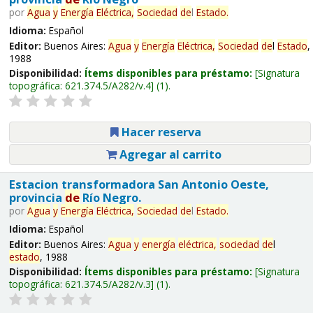
por
Agua
y
Energía
Eléctrica,
Sociedad
de
l
Estado
.
Idioma:
Español
Editor:
Buenos Aires:
Agua
y
Energía
Eléctrica,
Sociedad
de
l
Estado
,
1988
Disponibilidad:
Ítems disponibles para préstamo:
Signatura
topográfica:
621.374.5/A282/v.4
(1).
Hacer reserva
Agregar al carrito
Estacion transformadora San Antonio Oeste,
provincia
de
Río Negro.
por
Agua
y
Energía
Eléctrica,
Sociedad
de
l
Estado
.
Idioma:
Español
Editor:
Buenos Aires:
Agua
y
energía
eléctrica,
sociedad
de
l
estado
, 1988
Disponibilidad:
Ítems disponibles para préstamo:
Signatura
topográfica:
621.374.5/A282/v.3
(1).