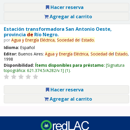
Hacer reserva
Agregar al carrito
Estación transformadora San Antonio Oeste,
provincia
de
Río Negro.
por
Agua
y
Energía
Eléctrica,
Sociedad
de
l
Estado
.
Idioma:
Español
Editor:
Buenos Aires:
Agua
y
Energía
Eléctrica,
Sociedad
de
l
Estado
,
1998
Disponibilidad:
Ítems disponibles para préstamo:
Signatura
topográfica:
621.374.5/A282/v.1
(1).
Hacer reserva
Agregar al carrito