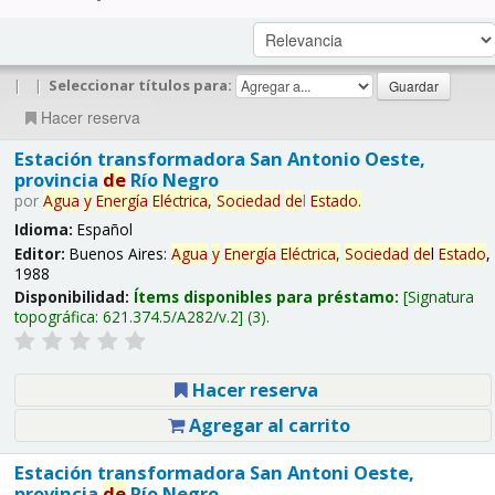
|
|
Seleccionar títulos para:
Hacer reserva
Estación transformadora San Antonio Oeste,
provincia
de
Río Negro
por
Agua
y
Energía
Eléctrica,
Sociedad
de
l
Estado
.
Idioma:
Español
Editor:
Buenos Aires:
Agua
y
Energía
Eléctrica,
Sociedad
de
l
Estado
,
1988
Disponibilidad:
Ítems disponibles para préstamo:
Signatura
topográfica:
621.374.5/A282/v.2
(3).
Hacer reserva
Agregar al carrito
Estación transformadora San Antoni Oeste,
provincia
de
Río Negro