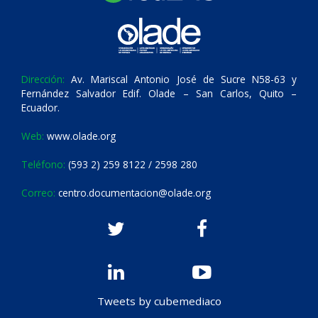
Dirección:
Av. Mariscal Antonio José de Sucre N58-63 y
Fernández Salvador Edif. Olade – San Carlos, Quito –
Ecuador.
Web:
www.olade.org
Teléfono:
(593 2) 259 8122 / 2598 280
Correo:
centro.documentacion@olade.org
Tweets by cubemediaco