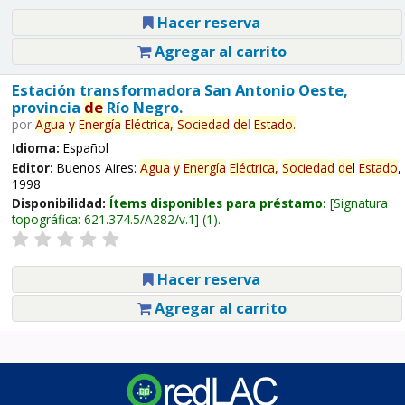
Hacer reserva
Agregar al carrito
Estación transformadora San Antonio Oeste,
provincia
de
Río Negro.
por
Agua
y
Energía
Eléctrica,
Sociedad
de
l
Estado
.
Idioma:
Español
Editor:
Buenos Aires:
Agua
y
Energía
Eléctrica,
Sociedad
de
l
Estado
,
1998
Disponibilidad:
Ítems disponibles para préstamo:
Signatura
topográfica:
621.374.5/A282/v.1
(1).
Hacer reserva
Agregar al carrito