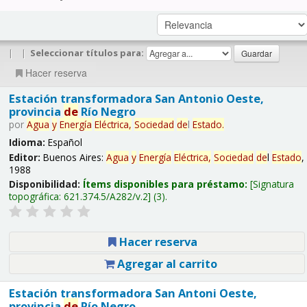
|
|
Seleccionar títulos para:
Hacer reserva
Estación transformadora San Antonio Oeste,
provincia
de
Río Negro
por
Agua
y
Energía
Eléctrica,
Sociedad
de
l
Estado
.
Idioma:
Español
Editor:
Buenos Aires:
Agua
y
Energía
Eléctrica,
Sociedad
de
l
Estado
,
1988
Disponibilidad:
Ítems disponibles para préstamo:
Signatura
topográfica:
621.374.5/A282/v.2
(3).
Hacer reserva
Agregar al carrito
Estación transformadora San Antoni Oeste,
provincia
de
Río Negro