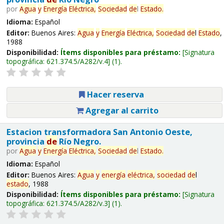
por
Agua
y
Energía
Eléctrica,
Sociedad
de
l
Estado
.
Idioma:
Español
Editor:
Buenos Aires:
Agua
y
Energía
Eléctrica,
Sociedad
de
l
Estado
,
1988
Disponibilidad:
Ítems disponibles para préstamo:
Signatura
topográfica:
621.374.5/A282/v.4
(1).
Hacer reserva
Agregar al carrito
Estacion transformadora San Antonio Oeste,
provincia
de
Río Negro.
por
Agua
y
Energía
Eléctrica,
Sociedad
de
l
Estado
.
Idioma:
Español
Editor:
Buenos Aires:
Agua
y
energía
eléctrica,
sociedad
de
l
estado
, 1988
Disponibilidad:
Ítems disponibles para préstamo:
Signatura
topográfica:
621.374.5/A282/v.3
(1).