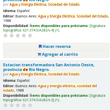
por
Agua
y
Energía
Eléctrica,
Sociedad
de
l
Estado
.
Idioma:
Español
Editor:
Buenos Aires:
Agua
y
Energía
Eléctrica,
Sociedad
de
l
Estado
,
1988
Disponibilidad:
Ítems disponibles para préstamo:
Signatura
topográfica:
621.374.5/A282/v.4
(1).
Hacer reserva
Agregar al carrito
Estacion transformadora San Antonio Oeste,
provincia
de
Río Negro.
por
Agua
y
Energía
Eléctrica,
Sociedad
de
l
Estado
.
Idioma:
Español
Editor:
Buenos Aires:
Agua
y
energía
eléctrica,
sociedad
de
l
estado
, 1988
Disponibilidad:
Ítems disponibles para préstamo:
Signatura
topográfica:
621.374.5/A282/v.3
(1).