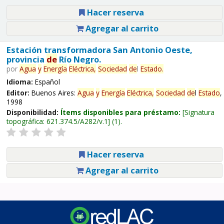
Hacer reserva
Agregar al carrito
Estación transformadora San Antonio Oeste,
provincia
de
Río Negro.
por
Agua
y
Energía
Eléctrica,
Sociedad
de
l
Estado
.
Idioma:
Español
Editor:
Buenos Aires:
Agua
y
Energía
Eléctrica,
Sociedad
de
l
Estado
,
1998
Disponibilidad:
Ítems disponibles para préstamo:
Signatura
topográfica:
621.374.5/A282/v.1
(1).
Hacer reserva
Agregar al carrito