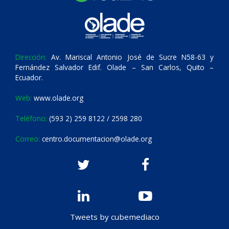
Dirección:
Av. Mariscal Antonio José de Sucre N58-63 y
Fernández Salvador Edif. Olade – San Carlos, Quito –
Ecuador.
Web:
www.olade.org
Teléfono:
(593 2) 259 8122 / 2598 280
Correo:
centro.documentacion@olade.org
Tweets by cubemediaco