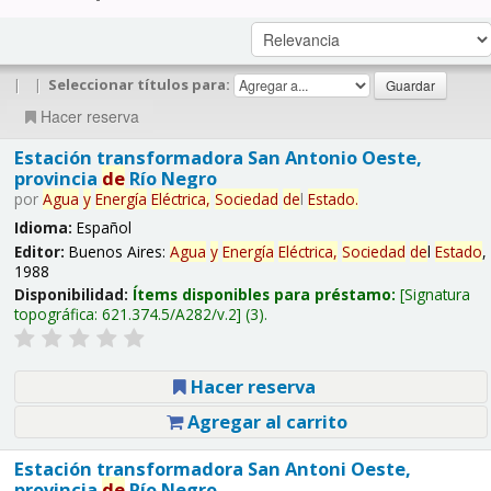
|
|
Seleccionar títulos para:
Hacer reserva
Estación transformadora San Antonio Oeste,
provincia
de
Río Negro
por
Agua
y
Energía
Eléctrica,
Sociedad
de
l
Estado
.
Idioma:
Español
Editor:
Buenos Aires:
Agua
y
Energía
Eléctrica,
Sociedad
de
l
Estado
,
1988
Disponibilidad:
Ítems disponibles para préstamo:
Signatura
topográfica:
621.374.5/A282/v.2
(3).
Hacer reserva
Agregar al carrito
Estación transformadora San Antoni Oeste,
provincia
de
Río Negro