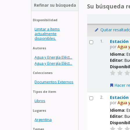
Refinar su búsqueda
Su búsqueda re
Disponibilidad
Limitar a ítems
Quitar resaltad
actualmente
disponibles.
1.
Estación
por
Agua
Autores
Idioma:
E
Agua y Energía Eléct...
Editor:
Bu
Agua y Energía Eléct...
Disponibi
Colecciones
Documentos Externos
Hacer r
Tipos de ítem
2.
Estación
Libros
por
Agua
Idioma:
E
Lugares
Editor:
Bu
Argentina
Disponibi
Temas