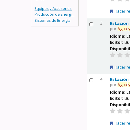
Equipos y Accesorios
Hacer r
Producción de Energí...
Sistemas de Energía
3.
Estacion
por
Agua
Idioma:
E
Editor:
Bu
Disponibi
Hacer r
4.
Estación
por
Agua
Idioma:
E
Editor:
Bu
Disponibi
Hacer r