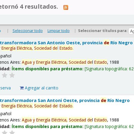
tornó 4 resultados.
|
Seleccionar todo
Limpiar todo
|
Seleccionar títulos para:
o
 transformadora San Antonio Oeste, provincia
de
Río Negro
y
Energía
Eléctrica,
Sociedad
de
l
Estado
.
spañol
enos Aires:
Agua
y
Energía
Eléctrica,
Sociedad
de
l
Estado
, 1988
lidad:
Ítems disponibles para préstamo:
Signatura topográfica:
62
eserva
Agregar al carrito
 transformadora San Antoni Oeste, provincia
de
Río Negro
y
Energía
Eléctrica,
Sociedad
de
l
Estado
.
spañol
enos Aires:
Agua
y
Energía
Eléctrica,
Sociedad
de
l
Estado
, 1988
lidad:
Ítems disponibles para préstamo:
Signatura topográfica:
62