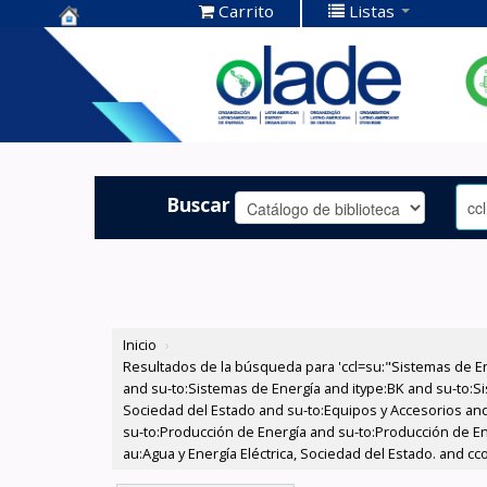
Carrito
Listas
Centro de
Documentación
OLADE -
Buscar
Inicio
›
Resultados de la búsqueda para 'ccl=su:"Sistemas de E
and su-to:Sistemas de Energía and itype:BK and su-to:Si
Sociedad del Estado and su-to:Equipos y Accesorios and
su-to:Producción de Energía and su-to:Producción de En
au:Agua y Energía Eléctrica, Sociedad del Estado. and cc