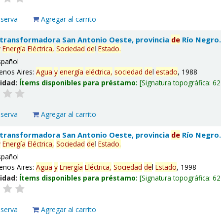
eserva
Agregar al carrito
 transformadora San Antonio Oeste, provincia
de
Río Negro
y
Energía
Eléctrica,
Sociedad
de
l
Estado
.
spañol
enos Aires:
Agua
y
energía
eléctrica,
sociedad
de
l
estado
, 1988
lidad:
Ítems disponibles para préstamo:
Signatura topográfica:
62
eserva
Agregar al carrito
 transformadora San Antonio Oeste, provincia
de
Río Negro
y
Energía
Eléctrica,
Sociedad
de
l
Estado
.
spañol
enos Aires:
Agua
y
Energía
Eléctrica,
Sociedad
de
l
Estado
, 1998
lidad:
Ítems disponibles para préstamo:
Signatura topográfica:
62
eserva
Agregar al carrito