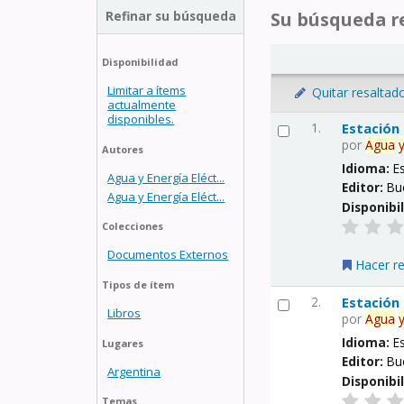
Refinar su búsqueda
Su búsqueda re
Disponibilidad
Limitar a ítems
Quitar resaltad
actualmente
disponibles.
1.
Estación
por
Agua
Autores
Idioma:
E
Agua y Energía Eléct...
Editor:
Bu
Agua y Energía Eléct...
Disponibi
Colecciones
Documentos Externos
Hacer r
Tipos de ítem
2.
Estación
Libros
por
Agua
Idioma:
E
Lugares
Editor:
Bu
Argentina
Disponibi
Temas