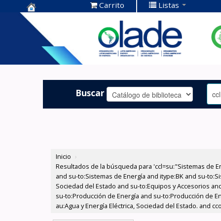
Carrito
Listas
Centro de
Documentación
OLADE -
Buscar
Inicio
›
Resultados de la búsqueda para 'ccl=su:"Sistemas de E
and su-to:Sistemas de Energía and itype:BK and su-to:Si
Sociedad del Estado and su-to:Equipos y Accesorios and
su-to:Producción de Energía and su-to:Producción de En
au:Agua y Energía Eléctrica, Sociedad del Estado. and cc