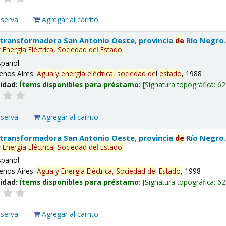
eserva
Agregar al carrito
 transformadora San Antonio Oeste, provincia
de
Río Negro
y
Energía
Eléctrica,
Sociedad
de
l
Estado
.
spañol
enos Aires:
Agua
y
energía
eléctrica,
sociedad
de
l
estado
, 1988
lidad:
Ítems disponibles para préstamo:
Signatura topográfica:
62
eserva
Agregar al carrito
 transformadora San Antonio Oeste, provincia
de
Río Negro
y
Energía
Eléctrica,
Sociedad
de
l
Estado
.
spañol
enos Aires:
Agua
y
Energía
Eléctrica,
Sociedad
de
l
Estado
, 1998
lidad:
Ítems disponibles para préstamo:
Signatura topográfica:
62
eserva
Agregar al carrito