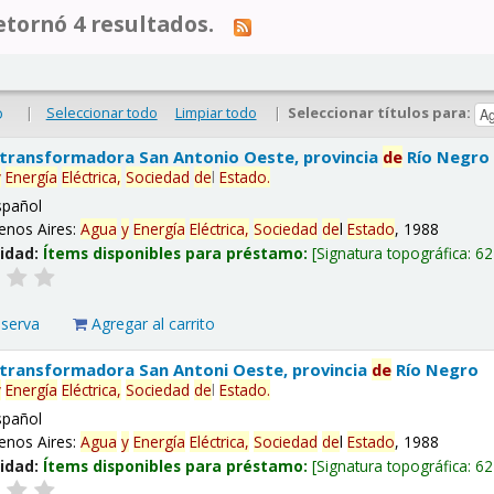
tornó 4 resultados.
|
Seleccionar todo
Limpiar todo
|
Seleccionar títulos para:
o
 transformadora San Antonio Oeste, provincia
de
Río Negro
y
Energía
Eléctrica,
Sociedad
de
l
Estado
.
spañol
enos Aires:
Agua
y
Energía
Eléctrica,
Sociedad
de
l
Estado
, 1988
lidad:
Ítems disponibles para préstamo:
Signatura topográfica:
62
eserva
Agregar al carrito
 transformadora San Antoni Oeste, provincia
de
Río Negro
y
Energía
Eléctrica,
Sociedad
de
l
Estado
.
spañol
enos Aires:
Agua
y
Energía
Eléctrica,
Sociedad
de
l
Estado
, 1988
lidad:
Ítems disponibles para préstamo:
Signatura topográfica:
62