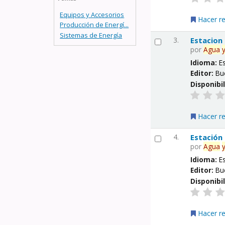
Equipos y Accesorios
Hacer r
Producción de Energí...
Sistemas de Energía
3.
Estacion
por
Agua
Idioma:
E
Editor:
Bu
Disponibi
Hacer r
4.
Estación
por
Agua
Idioma:
E
Editor:
Bu
Disponibi
Hacer r