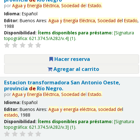
por
Agua
y
Energía
Eléctrica,
Sociedad
de
l
Estado
.
Idioma:
Español
Editor:
Buenos Aires:
Agua
y
Energía
Eléctrica,
Sociedad
de
l
Estado
,
1988
Disponibilidad:
Ítems disponibles para préstamo:
Signatura
topográfica:
621.374.5/A282/v.4
(1).
Hacer reserva
Agregar al carrito
Estacion transformadora San Antonio Oeste,
provincia
de
Río Negro.
por
Agua
y
Energía
Eléctrica,
Sociedad
de
l
Estado
.
Idioma:
Español
Editor:
Buenos Aires:
Agua
y
energía
eléctrica,
sociedad
de
l
estado
, 1988
Disponibilidad:
Ítems disponibles para préstamo:
Signatura
topográfica:
621.374.5/A282/v.3
(1).