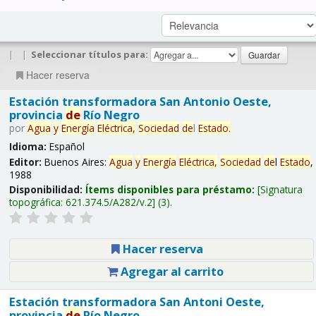
|
|
Seleccionar títulos para:
Hacer reserva
Estación transformadora San Antonio Oeste,
provincia
de
Río Negro
por
Agua
y
Energía
Eléctrica,
Sociedad
de
l
Estado
.
Idioma:
Español
Editor:
Buenos Aires:
Agua
y
Energía
Eléctrica,
Sociedad
de
l
Estado
,
1988
Disponibilidad:
Ítems disponibles para préstamo:
Signatura
topográfica:
621.374.5/A282/v.2
(3).
Hacer reserva
Agregar al carrito
Estación transformadora San Antoni Oeste,
provincia
de
Río Negro