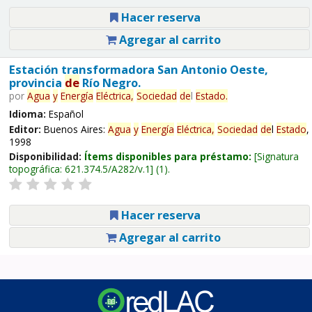
Hacer reserva
Agregar al carrito
Estación transformadora San Antonio Oeste,
provincia
de
Río Negro.
por
Agua
y
Energía
Eléctrica,
Sociedad
de
l
Estado
.
Idioma:
Español
Editor:
Buenos Aires:
Agua
y
Energía
Eléctrica,
Sociedad
de
l
Estado
,
1998
Disponibilidad:
Ítems disponibles para préstamo:
Signatura
topográfica:
621.374.5/A282/v.1
(1).
Hacer reserva
Agregar al carrito