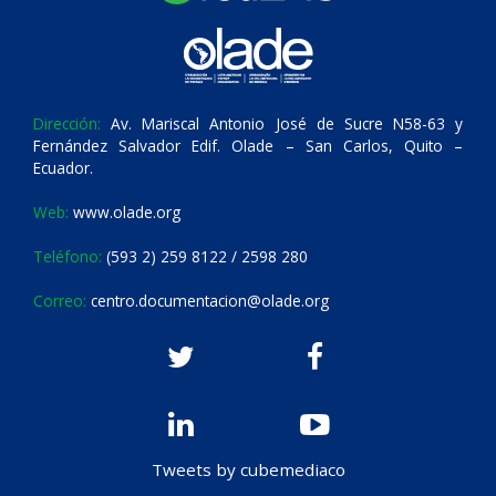
Dirección:
Av. Mariscal Antonio José de Sucre N58-63 y
Fernández Salvador Edif. Olade – San Carlos, Quito –
Ecuador.
Web:
www.olade.org
Teléfono:
(593 2) 259 8122 / 2598 280
Correo:
centro.documentacion@olade.org
Tweets by cubemediaco