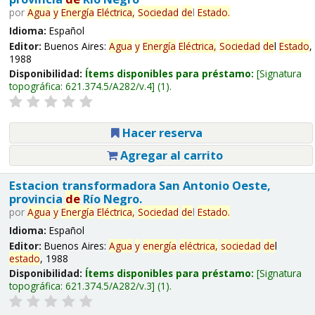
por
Agua
y
Energía
Eléctrica,
Sociedad
de
l
Estado
.
Idioma:
Español
Editor:
Buenos Aires:
Agua
y
Energía
Eléctrica,
Sociedad
de
l
Estado
,
1988
Disponibilidad:
Ítems disponibles para préstamo:
Signatura
topográfica:
621.374.5/A282/v.4
(1).
Hacer reserva
Agregar al carrito
Estacion transformadora San Antonio Oeste,
provincia
de
Río Negro.
por
Agua
y
Energía
Eléctrica,
Sociedad
de
l
Estado
.
Idioma:
Español
Editor:
Buenos Aires:
Agua
y
energía
eléctrica,
sociedad
de
l
estado
, 1988
Disponibilidad:
Ítems disponibles para préstamo:
Signatura
topográfica:
621.374.5/A282/v.3
(1).