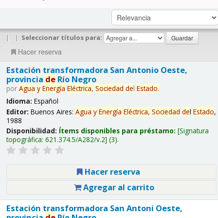
|
|
Seleccionar títulos para:
Hacer reserva
Estación transformadora San Antonio Oeste,
provincia
de
Río Negro
por
Agua
y
Energía
Eléctrica,
Sociedad
de
l
Estado
.
Idioma:
Español
Editor:
Buenos Aires:
Agua
y
Energía
Eléctrica,
Sociedad
de
l
Estado
,
1988
Disponibilidad:
Ítems disponibles para préstamo:
Signatura
topográfica:
621.374.5/A282/v.2
(3).
Hacer reserva
Agregar al carrito
Estación transformadora San Antoni Oeste,
provincia
de
Río Negro