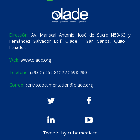
Dirección:
Av. Mariscal Antonio José de Sucre N58-63 y
Fernández Salvador Edif. Olade – San Carlos, Quito –
Ecuador.
Web:
www.olade.org
Teléfono:
(593 2) 259 8122 / 2598 280
Correo:
centro.documentacion@olade.org
Tweets by cubemediaco