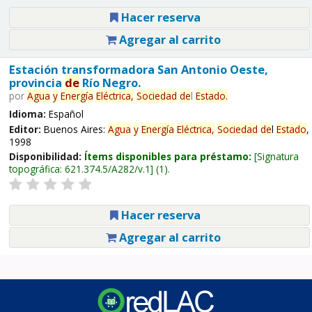
Hacer reserva
Agregar al carrito
Estación transformadora San Antonio Oeste,
provincia
de
Río Negro.
por
Agua
y
Energía
Eléctrica,
Sociedad
de
l
Estado
.
Idioma:
Español
Editor:
Buenos Aires:
Agua
y
Energía
Eléctrica,
Sociedad
de
l
Estado
,
1998
Disponibilidad:
Ítems disponibles para préstamo:
Signatura
topográfica:
621.374.5/A282/v.1
(1).
Hacer reserva
Agregar al carrito