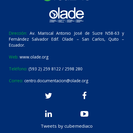
Dirección:
Av. Mariscal Antonio José de Sucre N58-63 y
Fernández Salvador Edif. Olade – San Carlos, Quito –
Ecuador.
Web:
www.olade.org
Teléfono:
(593 2) 259 8122 / 2598 280
Correo:
centro.documentacion@olade.org
Tweets by cubemediaco