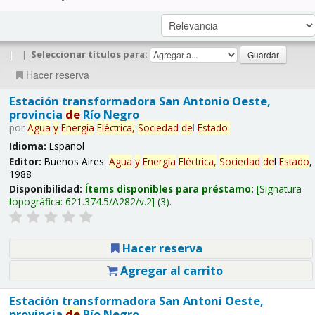
|
|
Seleccionar títulos para:
Hacer reserva
Estación transformadora San Antonio Oeste,
provincia
de
Río Negro
por
Agua
y
Energía
Eléctrica,
Sociedad
de
l
Estado
.
Idioma:
Español
Editor:
Buenos Aires:
Agua
y
Energía
Eléctrica,
Sociedad
de
l
Estado
,
1988
Disponibilidad:
Ítems disponibles para préstamo:
Signatura
topográfica:
621.374.5/A282/v.2
(3).
Hacer reserva
Agregar al carrito
Estación transformadora San Antoni Oeste,
provincia
de
Río Negro