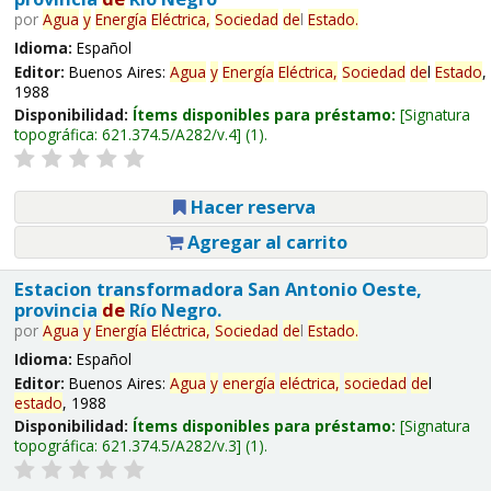
por
Agua
y
Energía
Eléctrica,
Sociedad
de
l
Estado
.
Idioma:
Español
Editor:
Buenos Aires:
Agua
y
Energía
Eléctrica,
Sociedad
de
l
Estado
,
1988
Disponibilidad:
Ítems disponibles para préstamo:
Signatura
topográfica:
621.374.5/A282/v.4
(1).
Hacer reserva
Agregar al carrito
Estacion transformadora San Antonio Oeste,
provincia
de
Río Negro.
por
Agua
y
Energía
Eléctrica,
Sociedad
de
l
Estado
.
Idioma:
Español
Editor:
Buenos Aires:
Agua
y
energía
eléctrica,
sociedad
de
l
estado
, 1988
Disponibilidad:
Ítems disponibles para préstamo:
Signatura
topográfica:
621.374.5/A282/v.3
(1).