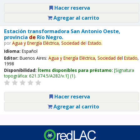
Hacer reserva
Agregar al carrito
Estación transformadora San Antonio Oeste,
provincia
de
Río Negro.
por
Agua
y
Energía
Eléctrica,
Sociedad
de
l
Estado
.
Idioma:
Español
Editor:
Buenos Aires:
Agua
y
Energía
Eléctrica,
Sociedad
de
l
Estado
,
1998
Disponibilidad:
Ítems disponibles para préstamo:
Signatura
topográfica:
621.374.5/A282/v.1
(1).
Hacer reserva
Agregar al carrito