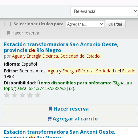
|
|
Seleccionar títulos para:
Hacer reserva
Estación transformadora San Antonio Oeste,
provincia
de
Río Negro
por
Agua
y
Energía
Eléctrica,
Sociedad
de
l
Estado
.
Idioma:
Español
Editor:
Buenos Aires:
Agua
y
Energía
Eléctrica,
Sociedad
de
l
Estado
,
1988
Disponibilidad:
Ítems disponibles para préstamo:
Signatura
topográfica:
621.374.5/A282/v.2
(3).
Hacer reserva
Agregar al carrito
Estación transformadora San Antoni Oeste,
provincia
de
Río Negro