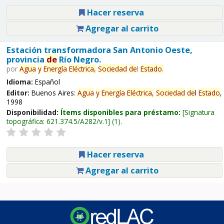
Hacer reserva
Agregar al carrito
Estación transformadora San Antonio Oeste,
provincia
de
Río Negro.
por
Agua
y
Energía
Eléctrica,
Sociedad
de
l
Estado
.
Idioma:
Español
Editor:
Buenos Aires:
Agua
y
Energía
Eléctrica,
Sociedad
de
l
Estado
,
1998
Disponibilidad:
Ítems disponibles para préstamo:
Signatura
topográfica:
621.374.5/A282/v.1
(1).
Hacer reserva
Agregar al carrito