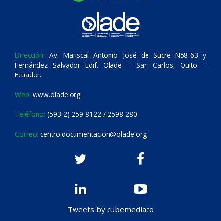
Dirección:
Av. Mariscal Antonio José de Sucre N58-63 y
Fernández Salvador Edif. Olade – San Carlos, Quito –
Ecuador.
Web:
www.olade.org
Teléfono:
(593 2) 259 8122 / 2598 280
Correo:
centro.documentacion@olade.org
Tweets by cubemediaco