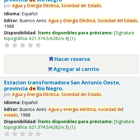
por
Agua
y
Energía
Eléctrica,
Sociedad
de
l
Estado
.
Idioma:
Español
Editor:
Buenos Aires:
Agua
y
Energía
Eléctrica,
Sociedad
de
l
Estado
,
1988
Disponibilidad:
Ítems disponibles para préstamo:
Signatura
topográfica:
621.374.5/A282/v.4
(1).
Hacer reserva
Agregar al carrito
Estacion transformadora San Antonio Oeste,
provincia
de
Río Negro.
por
Agua
y
Energía
Eléctrica,
Sociedad
de
l
Estado
.
Idioma:
Español
Editor:
Buenos Aires:
Agua
y
energía
eléctrica,
sociedad
de
l
estado
, 1988
Disponibilidad:
Ítems disponibles para préstamo:
Signatura
topográfica:
621.374.5/A282/v.3
(1).