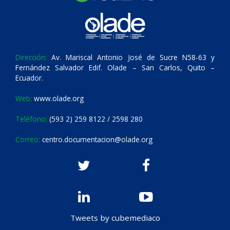
Dirección:
Av. Mariscal Antonio José de Sucre N58-63 y
Fernández Salvador Edif. Olade – San Carlos, Quito –
Ecuador.
Web:
www.olade.org
Teléfono:
(593 2) 259 8122 / 2598 280
Correo:
centro.documentacion@olade.org
Tweets by cubemediaco