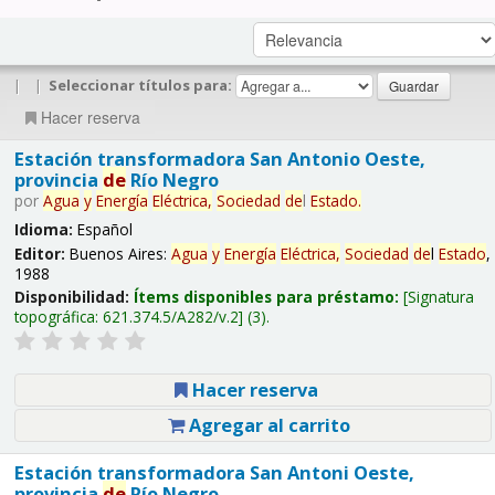
|
|
Seleccionar títulos para:
Hacer reserva
Estación transformadora San Antonio Oeste,
provincia
de
Río Negro
por
Agua
y
Energía
Eléctrica,
Sociedad
de
l
Estado
.
Idioma:
Español
Editor:
Buenos Aires:
Agua
y
Energía
Eléctrica,
Sociedad
de
l
Estado
,
1988
Disponibilidad:
Ítems disponibles para préstamo:
Signatura
topográfica:
621.374.5/A282/v.2
(3).
Hacer reserva
Agregar al carrito
Estación transformadora San Antoni Oeste,
provincia
de
Río Negro