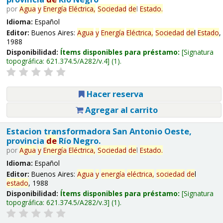
por
Agua
y
Energía
Eléctrica,
Sociedad
de
l
Estado
.
Idioma:
Español
Editor:
Buenos Aires:
Agua
y
Energía
Eléctrica,
Sociedad
de
l
Estado
,
1988
Disponibilidad:
Ítems disponibles para préstamo:
Signatura
topográfica:
621.374.5/A282/v.4
(1).
Hacer reserva
Agregar al carrito
Estacion transformadora San Antonio Oeste,
provincia
de
Río Negro.
por
Agua
y
Energía
Eléctrica,
Sociedad
de
l
Estado
.
Idioma:
Español
Editor:
Buenos Aires:
Agua
y
energía
eléctrica,
sociedad
de
l
estado
, 1988
Disponibilidad:
Ítems disponibles para préstamo:
Signatura
topográfica:
621.374.5/A282/v.3
(1).