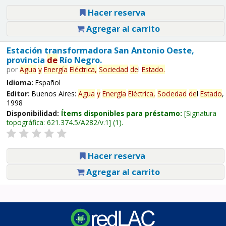
Hacer reserva
Agregar al carrito
Estación transformadora San Antonio Oeste,
provincia
de
Río Negro.
por
Agua
y
Energía
Eléctrica,
Sociedad
de
l
Estado
.
Idioma:
Español
Editor:
Buenos Aires:
Agua
y
Energía
Eléctrica,
Sociedad
de
l
Estado
,
1998
Disponibilidad:
Ítems disponibles para préstamo:
Signatura
topográfica:
621.374.5/A282/v.1
(1).
Hacer reserva
Agregar al carrito