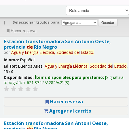
|
|
Seleccionar títulos para:
Hacer reserva
Estación transformadora San Antonio Oeste,
provincia
de
Río Negro
por
Agua
y
Energía
Eléctrica,
Sociedad
de
l
Estado
.
Idioma:
Español
Editor:
Buenos Aires:
Agua
y
Energía
Eléctrica,
Sociedad
de
l
Estado
,
1988
Disponibilidad:
Ítems disponibles para préstamo:
Signatura
topográfica:
621.374.5/A282/v.2
(3).
Hacer reserva
Agregar al carrito
Estación transformadora San Antoni Oeste,
provincia
de
Río Negro