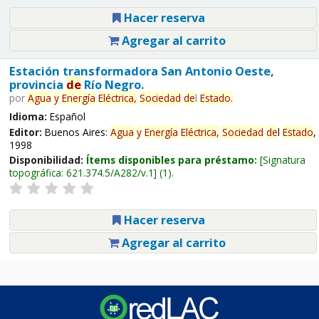
Hacer reserva
Agregar al carrito
Estación transformadora San Antonio Oeste,
provincia
de
Río Negro.
por
Agua
y
Energía
Eléctrica,
Sociedad
de
l
Estado
.
Idioma:
Español
Editor:
Buenos Aires:
Agua
y
Energía
Eléctrica,
Sociedad
de
l
Estado
,
1998
Disponibilidad:
Ítems disponibles para préstamo:
Signatura
topográfica:
621.374.5/A282/v.1
(1).
Hacer reserva
Agregar al carrito