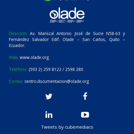
Dirección:
Av. Mariscal Antonio José de Sucre N58-63 y
Fernández Salvador Edif. Olade – San Carlos, Quito –
Ecuador.
Web:
www.olade.org
Teléfono:
(593 2) 259 8122 / 2598 280
Correo:
centro.documentacion@olade.org
Tweets by cubemediaco