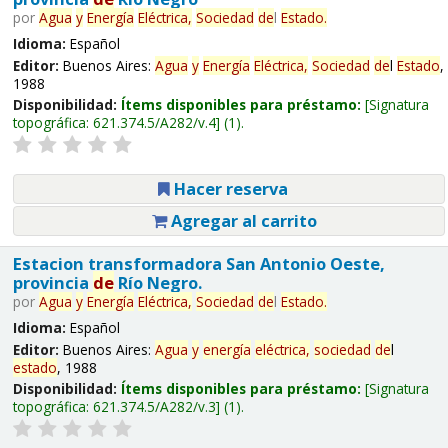
por
Agua
y
Energía
Eléctrica,
Sociedad
de
l
Estado
.
Idioma:
Español
Editor:
Buenos Aires:
Agua
y
Energía
Eléctrica,
Sociedad
de
l
Estado
,
1988
Disponibilidad:
Ítems disponibles para préstamo:
Signatura
topográfica:
621.374.5/A282/v.4
(1).
Hacer reserva
Agregar al carrito
Estacion transformadora San Antonio Oeste,
provincia
de
Río Negro.
por
Agua
y
Energía
Eléctrica,
Sociedad
de
l
Estado
.
Idioma:
Español
Editor:
Buenos Aires:
Agua
y
energía
eléctrica,
sociedad
de
l
estado
, 1988
Disponibilidad:
Ítems disponibles para préstamo:
Signatura
topográfica:
621.374.5/A282/v.3
(1).