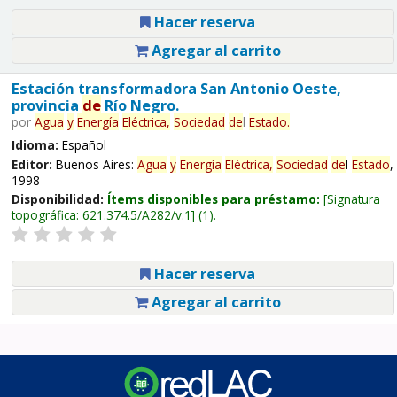
Hacer reserva
Agregar al carrito
Estación transformadora San Antonio Oeste,
provincia
de
Río Negro.
por
Agua
y
Energía
Eléctrica,
Sociedad
de
l
Estado
.
Idioma:
Español
Editor:
Buenos Aires:
Agua
y
Energía
Eléctrica,
Sociedad
de
l
Estado
,
1998
Disponibilidad:
Ítems disponibles para préstamo:
Signatura
topográfica:
621.374.5/A282/v.1
(1).
Hacer reserva
Agregar al carrito