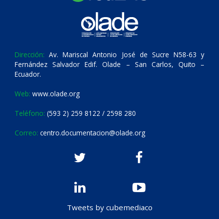
Dirección:
Av. Mariscal Antonio José de Sucre N58-63 y
Fernández Salvador Edif. Olade – San Carlos, Quito –
Ecuador.
Web:
www.olade.org
Teléfono:
(593 2) 259 8122 / 2598 280
Correo:
centro.documentacion@olade.org
Tweets by cubemediaco