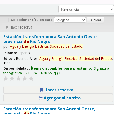
|
|
Seleccionar títulos para:
Hacer reserva
Estación transformadora San Antonio Oeste,
provincia
de
Río Negro
por
Agua
y
Energía
Eléctrica,
Sociedad
de
l
Estado
.
Idioma:
Español
Editor:
Buenos Aires:
Agua
y
Energía
Eléctrica,
Sociedad
de
l
Estado
,
1988
Disponibilidad:
Ítems disponibles para préstamo:
Signatura
topográfica:
621.374.5/A282/v.2
(3).
Hacer reserva
Agregar al carrito
Estación transformadora San Antoni Oeste,
provincia
de
Río Negro