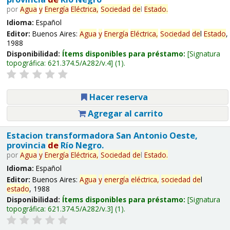
por
Agua
y
Energía
Eléctrica,
Sociedad
de
l
Estado
.
Idioma:
Español
Editor:
Buenos Aires:
Agua
y
Energía
Eléctrica,
Sociedad
de
l
Estado
,
1988
Disponibilidad:
Ítems disponibles para préstamo:
Signatura
topográfica:
621.374.5/A282/v.4
(1).
Hacer reserva
Agregar al carrito
Estacion transformadora San Antonio Oeste,
provincia
de
Río Negro.
por
Agua
y
Energía
Eléctrica,
Sociedad
de
l
Estado
.
Idioma:
Español
Editor:
Buenos Aires:
Agua
y
energía
eléctrica,
sociedad
de
l
estado
, 1988
Disponibilidad:
Ítems disponibles para préstamo:
Signatura
topográfica:
621.374.5/A282/v.3
(1).