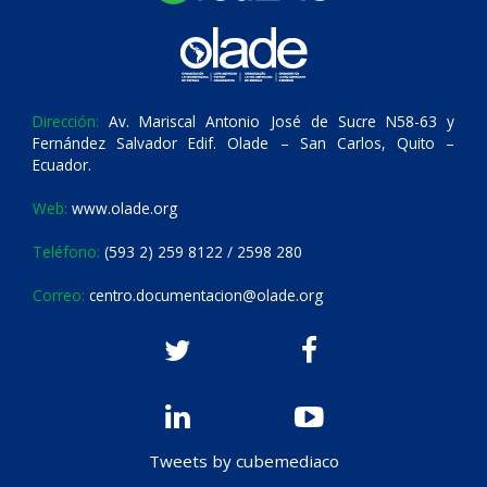
Dirección:
Av. Mariscal Antonio José de Sucre N58-63 y
Fernández Salvador Edif. Olade – San Carlos, Quito –
Ecuador.
Web:
www.olade.org
Teléfono:
(593 2) 259 8122 / 2598 280
Correo:
centro.documentacion@olade.org
Tweets by cubemediaco