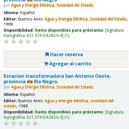
por
Agua
y
Energía
Eléctrica,
Sociedad
de
l
Estado
.
Idioma:
Español
Editor:
Buenos Aires:
Agua
y
Energía
Eléctrica,
Sociedad
de
l
Estado
,
1988
Disponibilidad:
Ítems disponibles para préstamo:
Signatura
topográfica:
621.374.5/A282/v.4
(1).
Hacer reserva
Agregar al carrito
Estacion transformadora San Antonio Oeste,
provincia
de
Río Negro.
por
Agua
y
Energía
Eléctrica,
Sociedad
de
l
Estado
.
Idioma:
Español
Editor:
Buenos Aires:
Agua
y
energía
eléctrica,
sociedad
de
l
estado
, 1988
Disponibilidad:
Ítems disponibles para préstamo:
Signatura
topográfica:
621.374.5/A282/v.3
(1).