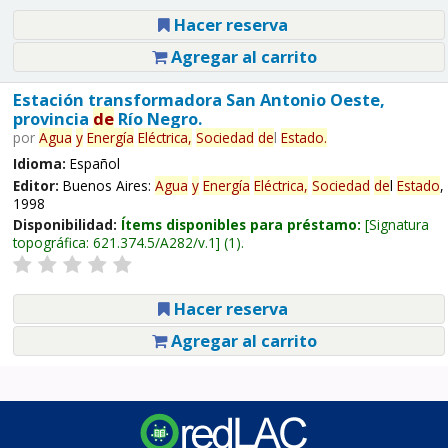
Hacer reserva
Agregar al carrito
Estación transformadora San Antonio Oeste,
provincia
de
Río Negro.
por
Agua
y
Energía
Eléctrica,
Sociedad
de
l
Estado
.
Idioma:
Español
Editor:
Buenos Aires:
Agua
y
Energía
Eléctrica,
Sociedad
de
l
Estado
,
1998
Disponibilidad:
Ítems disponibles para préstamo:
Signatura
topográfica:
621.374.5/A282/v.1
(1).
Hacer reserva
Agregar al carrito