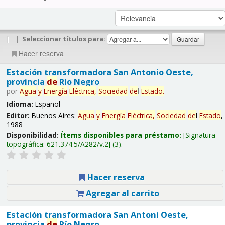
|
|
Seleccionar títulos para:
Hacer reserva
Estación transformadora San Antonio Oeste,
provincia
de
Río Negro
por
Agua
y
Energía
Eléctrica,
Sociedad
de
l
Estado
.
Idioma:
Español
Editor:
Buenos Aires:
Agua
y
Energía
Eléctrica,
Sociedad
de
l
Estado
,
1988
Disponibilidad:
Ítems disponibles para préstamo:
Signatura
topográfica:
621.374.5/A282/v.2
(3).
Hacer reserva
Agregar al carrito
Estación transformadora San Antoni Oeste,
provincia
de
Río Negro