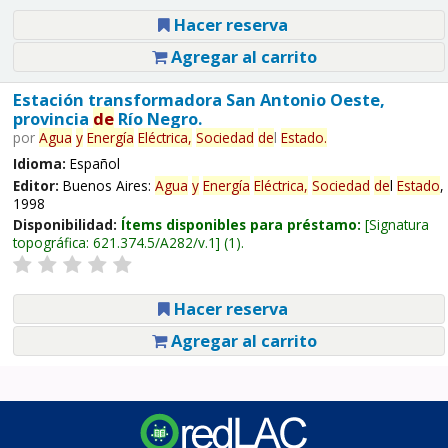
Hacer reserva
Agregar al carrito
Estación transformadora San Antonio Oeste,
provincia
de
Río Negro.
por
Agua
y
Energía
Eléctrica,
Sociedad
de
l
Estado
.
Idioma:
Español
Editor:
Buenos Aires:
Agua
y
Energía
Eléctrica,
Sociedad
de
l
Estado
,
1998
Disponibilidad:
Ítems disponibles para préstamo:
Signatura
topográfica:
621.374.5/A282/v.1
(1).
Hacer reserva
Agregar al carrito