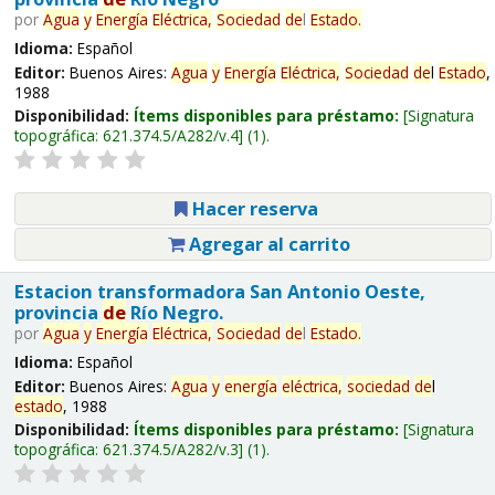
por
Agua
y
Energía
Eléctrica,
Sociedad
de
l
Estado
.
Idioma:
Español
Editor:
Buenos Aires:
Agua
y
Energía
Eléctrica,
Sociedad
de
l
Estado
,
1988
Disponibilidad:
Ítems disponibles para préstamo:
Signatura
topográfica:
621.374.5/A282/v.4
(1).
Hacer reserva
Agregar al carrito
Estacion transformadora San Antonio Oeste,
provincia
de
Río Negro.
por
Agua
y
Energía
Eléctrica,
Sociedad
de
l
Estado
.
Idioma:
Español
Editor:
Buenos Aires:
Agua
y
energía
eléctrica,
sociedad
de
l
estado
, 1988
Disponibilidad:
Ítems disponibles para préstamo:
Signatura
topográfica:
621.374.5/A282/v.3
(1).