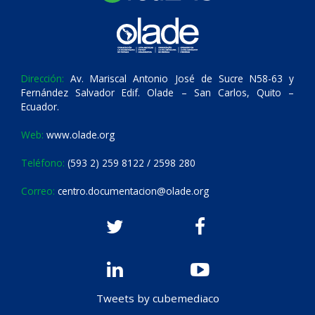
Dirección:
Av. Mariscal Antonio José de Sucre N58-63 y
Fernández Salvador Edif. Olade – San Carlos, Quito –
Ecuador.
Web:
www.olade.org
Teléfono:
(593 2) 259 8122 / 2598 280
Correo:
centro.documentacion@olade.org
Tweets by cubemediaco