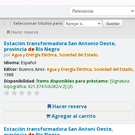
|
|
Seleccionar títulos para:
Hacer reserva
Estación transformadora San Antonio Oeste,
provincia
de
Río Negro
por
Agua
y
Energía
Eléctrica,
Sociedad
de
l
Estado
.
Idioma:
Español
Editor:
Buenos Aires:
Agua
y
Energía
Eléctrica,
Sociedad
de
l
Estado
,
1988
Disponibilidad:
Ítems disponibles para préstamo:
Signatura
topográfica:
621.374.5/A282/v.2
(3).
Hacer reserva
Agregar al carrito
Estación transformadora San Antoni Oeste,
provincia
de
Río Negro