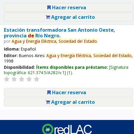
Hacer reserva
Agregar al carrito
Estación transformadora San Antonio Oeste,
provincia
de
Río Negro.
por
Agua
y
Energía
Eléctrica,
Sociedad
de
l
Estado
.
Idioma:
Español
Editor:
Buenos Aires:
Agua
y
Energía
Eléctrica,
Sociedad
de
l
Estado
,
1998
Disponibilidad:
Ítems disponibles para préstamo:
Signatura
topográfica:
621.374.5/A282/v.1
(1).
Hacer reserva
Agregar al carrito