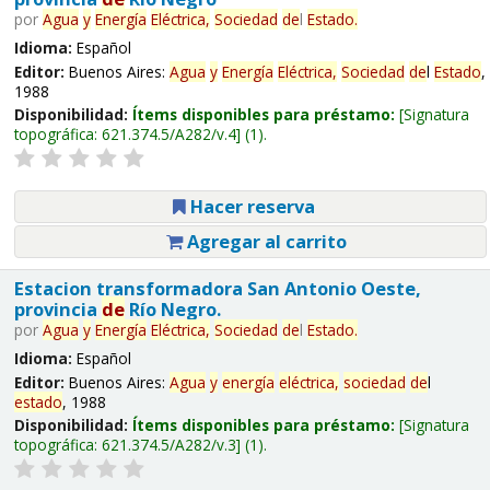
por
Agua
y
Energía
Eléctrica,
Sociedad
de
l
Estado
.
Idioma:
Español
Editor:
Buenos Aires:
Agua
y
Energía
Eléctrica,
Sociedad
de
l
Estado
,
1988
Disponibilidad:
Ítems disponibles para préstamo:
Signatura
topográfica:
621.374.5/A282/v.4
(1).
Hacer reserva
Agregar al carrito
Estacion transformadora San Antonio Oeste,
provincia
de
Río Negro.
por
Agua
y
Energía
Eléctrica,
Sociedad
de
l
Estado
.
Idioma:
Español
Editor:
Buenos Aires:
Agua
y
energía
eléctrica,
sociedad
de
l
estado
, 1988
Disponibilidad:
Ítems disponibles para préstamo:
Signatura
topográfica:
621.374.5/A282/v.3
(1).