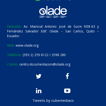
Dirección:
Av. Mariscal Antonio José de Sucre N58-63 y
Fernández Salvador Edif. Olade – San Carlos, Quito –
Ecuador.
Web:
www.olade.org
Teléfono:
(593 2) 259 8122 / 2598 280
Correo:
centro.documentacion@olade.org
Tweets by cubemediaco