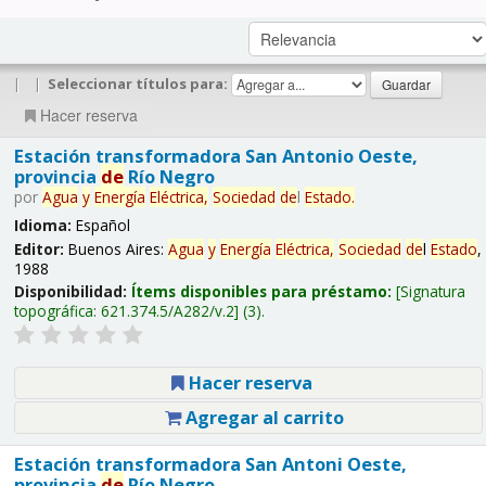
|
|
Seleccionar títulos para:
Hacer reserva
Estación transformadora San Antonio Oeste,
provincia
de
Río Negro
por
Agua
y
Energía
Eléctrica,
Sociedad
de
l
Estado
.
Idioma:
Español
Editor:
Buenos Aires:
Agua
y
Energía
Eléctrica,
Sociedad
de
l
Estado
,
1988
Disponibilidad:
Ítems disponibles para préstamo:
Signatura
topográfica:
621.374.5/A282/v.2
(3).
Hacer reserva
Agregar al carrito
Estación transformadora San Antoni Oeste,
provincia
de
Río Negro