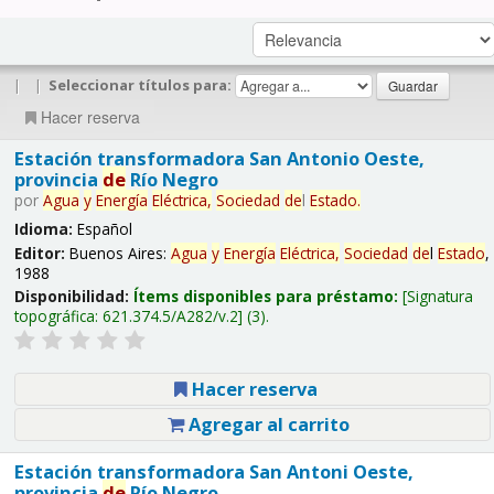
|
|
Seleccionar títulos para:
Hacer reserva
Estación transformadora San Antonio Oeste,
provincia
de
Río Negro
por
Agua
y
Energía
Eléctrica,
Sociedad
de
l
Estado
.
Idioma:
Español
Editor:
Buenos Aires:
Agua
y
Energía
Eléctrica,
Sociedad
de
l
Estado
,
1988
Disponibilidad:
Ítems disponibles para préstamo:
Signatura
topográfica:
621.374.5/A282/v.2
(3).
Hacer reserva
Agregar al carrito
Estación transformadora San Antoni Oeste,
provincia
de
Río Negro