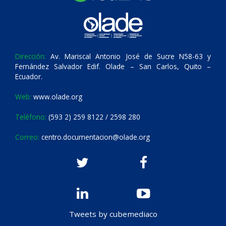
Dirección:
Av. Mariscal Antonio José de Sucre N58-63 y
Fernández Salvador Edif. Olade – San Carlos, Quito –
Ecuador.
Web:
www.olade.org
Teléfono:
(593 2) 259 8122 / 2598 280
Correo:
centro.documentacion@olade.org
Tweets by cubemediaco