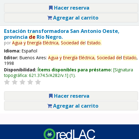
Hacer reserva
Agregar al carrito
Estación transformadora San Antonio Oeste,
provincia
de
Río Negro.
por
Agua
y
Energía
Eléctrica,
Sociedad
de
l
Estado
.
Idioma:
Español
Editor:
Buenos Aires:
Agua
y
Energía
Eléctrica,
Sociedad
de
l
Estado
,
1998
Disponibilidad:
Ítems disponibles para préstamo:
Signatura
topográfica:
621.374.5/A282/v.1
(1).
Hacer reserva
Agregar al carrito