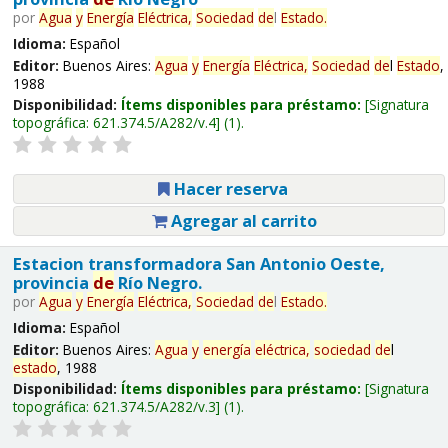
por
Agua
y
Energía
Eléctrica,
Sociedad
de
l
Estado
.
Idioma:
Español
Editor:
Buenos Aires:
Agua
y
Energía
Eléctrica,
Sociedad
de
l
Estado
,
1988
Disponibilidad:
Ítems disponibles para préstamo:
Signatura
topográfica:
621.374.5/A282/v.4
(1).
Hacer reserva
Agregar al carrito
Estacion transformadora San Antonio Oeste,
provincia
de
Río Negro.
por
Agua
y
Energía
Eléctrica,
Sociedad
de
l
Estado
.
Idioma:
Español
Editor:
Buenos Aires:
Agua
y
energía
eléctrica,
sociedad
de
l
estado
, 1988
Disponibilidad:
Ítems disponibles para préstamo:
Signatura
topográfica:
621.374.5/A282/v.3
(1).