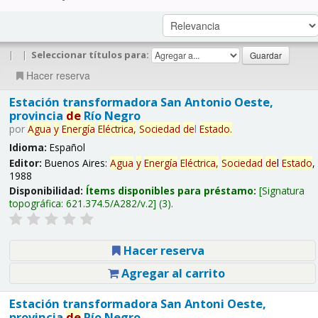
|
|
Seleccionar títulos para:
Hacer reserva
Estación transformadora San Antonio Oeste,
provincia
de
Río Negro
por
Agua
y
Energía
Eléctrica,
Sociedad
de
l
Estado
.
Idioma:
Español
Editor:
Buenos Aires:
Agua
y
Energía
Eléctrica,
Sociedad
de
l
Estado
,
1988
Disponibilidad:
Ítems disponibles para préstamo:
Signatura
topográfica:
621.374.5/A282/v.2
(3).
Hacer reserva
Agregar al carrito
Estación transformadora San Antoni Oeste,
provincia
de
Río Negro