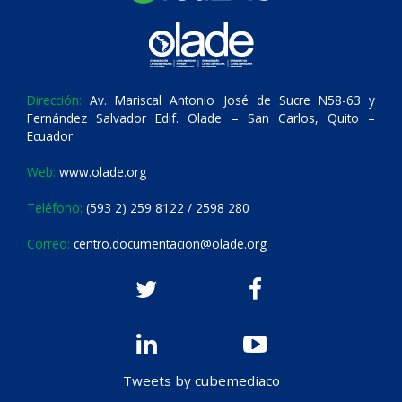
Dirección:
Av. Mariscal Antonio José de Sucre N58-63 y
Fernández Salvador Edif. Olade – San Carlos, Quito –
Ecuador.
Web:
www.olade.org
Teléfono:
(593 2) 259 8122 / 2598 280
Correo:
centro.documentacion@olade.org
Tweets by cubemediaco