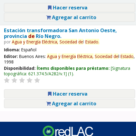
Hacer reserva
Agregar al carrito
Estación transformadora San Antonio Oeste,
provincia
de
Río Negro.
por
Agua
y
Energía
Eléctrica,
Sociedad
de
l
Estado
.
Idioma:
Español
Editor:
Buenos Aires:
Agua
y
Energía
Eléctrica,
Sociedad
de
l
Estado
,
1998
Disponibilidad:
Ítems disponibles para préstamo:
Signatura
topográfica:
621.374.5/A282/v.1
(1).
Hacer reserva
Agregar al carrito