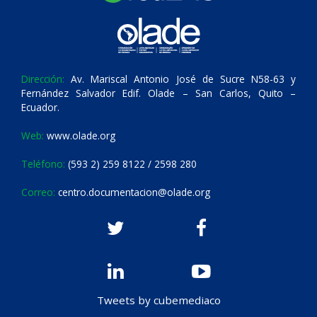
Dirección:
Av. Mariscal Antonio José de Sucre N58-63 y
Fernández Salvador Edif. Olade – San Carlos, Quito –
Ecuador.
Web:
www.olade.org
Teléfono:
(593 2) 259 8122 / 2598 280
Correo:
centro.documentacion@olade.org
Tweets by cubemediaco