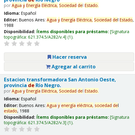
por
Agua
y
Energía
Eléctrica,
Sociedad
de
l
Estado
.
Idioma:
Español
Editor:
Buenos Aires:
Agua
y
Energía
Eléctrica,
Sociedad
de
l
Estado
,
1988
Disponibilidad:
Ítems disponibles para préstamo:
Signatura
topográfica:
621.374.5/A282/v.4
(1).
Hacer reserva
Agregar al carrito
Estacion transformadora San Antonio Oeste,
provincia
de
Río Negro.
por
Agua
y
Energía
Eléctrica,
Sociedad
de
l
Estado
.
Idioma:
Español
Editor:
Buenos Aires:
Agua
y
energía
eléctrica,
sociedad
de
l
estado
, 1988
Disponibilidad:
Ítems disponibles para préstamo:
Signatura
topográfica:
621.374.5/A282/v.3
(1).