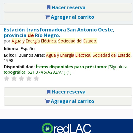
Hacer reserva
Agregar al carrito
Estación transformadora San Antonio Oeste,
provincia
de
Río Negro.
por
Agua
y
Energía
Eléctrica,
Sociedad
de
l
Estado
.
Idioma:
Español
Editor:
Buenos Aires:
Agua
y
Energía
Eléctrica,
Sociedad
de
l
Estado
,
1998
Disponibilidad:
Ítems disponibles para préstamo:
Signatura
topográfica:
621.374.5/A282/v.1
(1).
Hacer reserva
Agregar al carrito