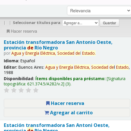
|
|
Seleccionar títulos para:
Hacer reserva
Estación transformadora San Antonio Oeste,
provincia
de
Río Negro
por
Agua
y
Energía
Eléctrica,
Sociedad
de
l
Estado
.
Idioma:
Español
Editor:
Buenos Aires:
Agua
y
Energía
Eléctrica,
Sociedad
de
l
Estado
,
1988
Disponibilidad:
Ítems disponibles para préstamo:
Signatura
topográfica:
621.374.5/A282/v.2
(3).
Hacer reserva
Agregar al carrito
Estación transformadora San Antoni Oeste,
provincia
de
Río Negro