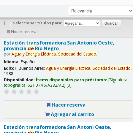
|
|
Seleccionar títulos para:
Hacer reserva
Estación transformadora San Antonio Oeste,
provincia
de
Río Negro
por
Agua
y
Energía
Eléctrica,
Sociedad
de
l
Estado
.
Idioma:
Español
Editor:
Buenos Aires:
Agua
y
Energía
Eléctrica,
Sociedad
de
l
Estado
,
1988
Disponibilidad:
Ítems disponibles para préstamo:
Signatura
topográfica:
621.374.5/A282/v.2
(3).
Hacer reserva
Agregar al carrito
Estación transformadora San Antoni Oeste,
provincia
de
Río Negro