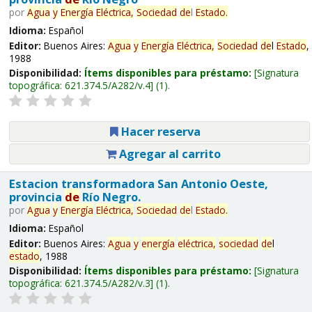
por
Agua
y
Energía
Eléctrica,
Sociedad
de
l
Estado
.
Idioma:
Español
Editor:
Buenos Aires:
Agua
y
Energía
Eléctrica,
Sociedad
de
l
Estado
,
1988
Disponibilidad:
Ítems disponibles para préstamo:
Signatura
topográfica:
621.374.5/A282/v.4
(1).
Hacer reserva
Agregar al carrito
Estacion transformadora San Antonio Oeste,
provincia
de
Río Negro.
por
Agua
y
Energía
Eléctrica,
Sociedad
de
l
Estado
.
Idioma:
Español
Editor:
Buenos Aires:
Agua
y
energía
eléctrica,
sociedad
de
l
estado
, 1988
Disponibilidad:
Ítems disponibles para préstamo:
Signatura
topográfica:
621.374.5/A282/v.3
(1).