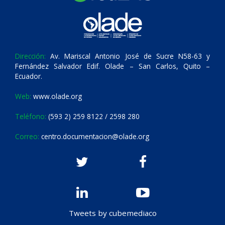
Dirección:
Av. Mariscal Antonio José de Sucre N58-63 y
Fernández Salvador Edif. Olade – San Carlos, Quito –
Ecuador.
Web:
www.olade.org
Teléfono:
(593 2) 259 8122 / 2598 280
Correo:
centro.documentacion@olade.org
Tweets by cubemediaco