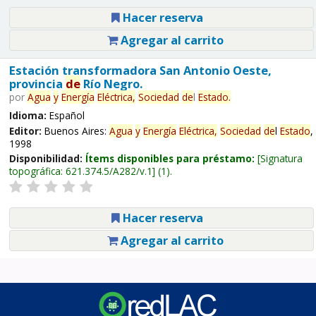
Hacer reserva
Agregar al carrito
Estación transformadora San Antonio Oeste,
provincia
de
Río Negro.
por
Agua
y
Energía
Eléctrica,
Sociedad
de
l
Estado
.
Idioma:
Español
Editor:
Buenos Aires:
Agua
y
Energía
Eléctrica,
Sociedad
de
l
Estado
,
1998
Disponibilidad:
Ítems disponibles para préstamo:
Signatura
topográfica:
621.374.5/A282/v.1
(1).
Hacer reserva
Agregar al carrito