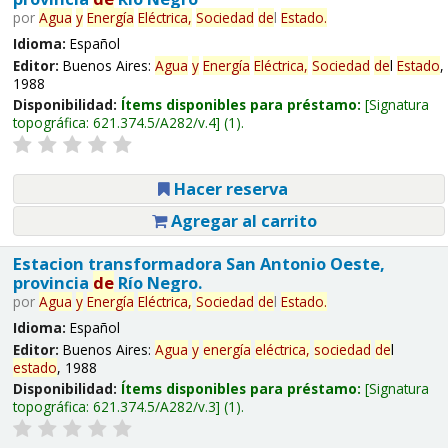
por
Agua
y
Energía
Eléctrica,
Sociedad
de
l
Estado
.
Idioma:
Español
Editor:
Buenos Aires:
Agua
y
Energía
Eléctrica,
Sociedad
de
l
Estado
,
1988
Disponibilidad:
Ítems disponibles para préstamo:
Signatura
topográfica:
621.374.5/A282/v.4
(1).
Hacer reserva
Agregar al carrito
Estacion transformadora San Antonio Oeste,
provincia
de
Río Negro.
por
Agua
y
Energía
Eléctrica,
Sociedad
de
l
Estado
.
Idioma:
Español
Editor:
Buenos Aires:
Agua
y
energía
eléctrica,
sociedad
de
l
estado
, 1988
Disponibilidad:
Ítems disponibles para préstamo:
Signatura
topográfica:
621.374.5/A282/v.3
(1).