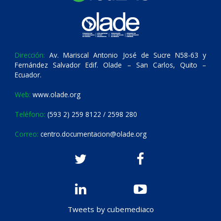
Dirección:
Av. Mariscal Antonio José de Sucre N58-63 y
Fernández Salvador Edif. Olade – San Carlos, Quito –
Ecuador.
Web:
www.olade.org
Teléfono:
(593 2) 259 8122 / 2598 280
Correo:
centro.documentacion@olade.org
Tweets by cubemediaco