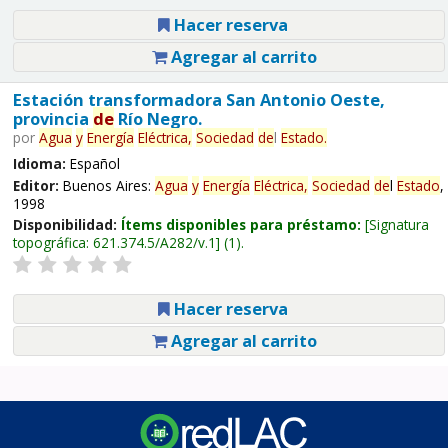
Hacer reserva
Agregar al carrito
Estación transformadora San Antonio Oeste,
provincia
de
Río Negro.
por
Agua
y
Energía
Eléctrica,
Sociedad
de
l
Estado
.
Idioma:
Español
Editor:
Buenos Aires:
Agua
y
Energía
Eléctrica,
Sociedad
de
l
Estado
,
1998
Disponibilidad:
Ítems disponibles para préstamo:
Signatura
topográfica:
621.374.5/A282/v.1
(1).
Hacer reserva
Agregar al carrito