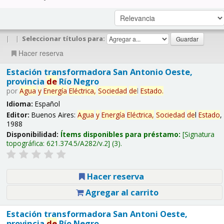
|
|
Seleccionar títulos para:
Hacer reserva
Estación transformadora San Antonio Oeste,
provincia
de
Río Negro
por
Agua
y
Energía
Eléctrica,
Sociedad
de
l
Estado
.
Idioma:
Español
Editor:
Buenos Aires:
Agua
y
Energía
Eléctrica,
Sociedad
de
l
Estado
,
1988
Disponibilidad:
Ítems disponibles para préstamo:
Signatura
topográfica:
621.374.5/A282/v.2
(3).
Hacer reserva
Agregar al carrito
Estación transformadora San Antoni Oeste,
provincia
de
Río Negro