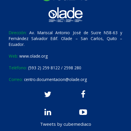
Dirección:
Av. Mariscal Antonio José de Sucre N58-63 y
Fernández Salvador Edif. Olade – San Carlos, Quito –
Ecuador.
Web:
www.olade.org
Teléfono:
(593 2) 259 8122 / 2598 280
Correo:
centro.documentacion@olade.org
Tweets by cubemediaco