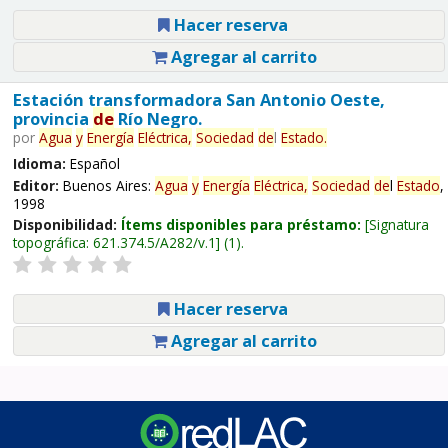
Hacer reserva
Agregar al carrito
Estación transformadora San Antonio Oeste,
provincia
de
Río Negro.
por
Agua
y
Energía
Eléctrica,
Sociedad
de
l
Estado
.
Idioma:
Español
Editor:
Buenos Aires:
Agua
y
Energía
Eléctrica,
Sociedad
de
l
Estado
,
1998
Disponibilidad:
Ítems disponibles para préstamo:
Signatura
topográfica:
621.374.5/A282/v.1
(1).
Hacer reserva
Agregar al carrito