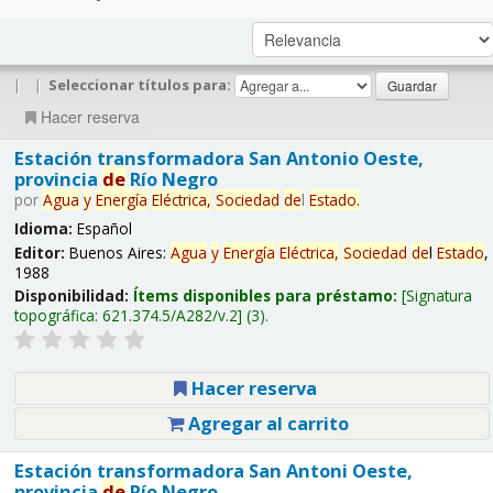
|
|
Seleccionar títulos para:
Hacer reserva
Estación transformadora San Antonio Oeste,
provincia
de
Río Negro
por
Agua
y
Energía
Eléctrica,
Sociedad
de
l
Estado
.
Idioma:
Español
Editor:
Buenos Aires:
Agua
y
Energía
Eléctrica,
Sociedad
de
l
Estado
,
1988
Disponibilidad:
Ítems disponibles para préstamo:
Signatura
topográfica:
621.374.5/A282/v.2
(3).
Hacer reserva
Agregar al carrito
Estación transformadora San Antoni Oeste,
provincia
de
Río Negro