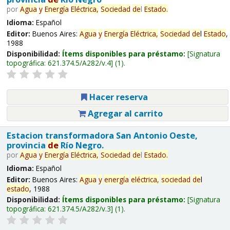
por
Agua
y
Energía
Eléctrica,
Sociedad
de
l
Estado
.
Idioma:
Español
Editor:
Buenos Aires:
Agua
y
Energía
Eléctrica,
Sociedad
de
l
Estado
,
1988
Disponibilidad:
Ítems disponibles para préstamo:
Signatura
topográfica:
621.374.5/A282/v.4
(1).
Hacer reserva
Agregar al carrito
Estacion transformadora San Antonio Oeste,
provincia
de
Río Negro.
por
Agua
y
Energía
Eléctrica,
Sociedad
de
l
Estado
.
Idioma:
Español
Editor:
Buenos Aires:
Agua
y
energía
eléctrica,
sociedad
de
l
estado
, 1988
Disponibilidad:
Ítems disponibles para préstamo:
Signatura
topográfica:
621.374.5/A282/v.3
(1).