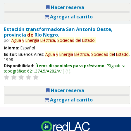
Hacer reserva
Agregar al carrito
Estación transformadora San Antonio Oeste,
provincia
de
Río Negro.
por
Agua
y
Energía
Eléctrica,
Sociedad
de
l
Estado
.
Idioma:
Español
Editor:
Buenos Aires:
Agua
y
Energía
Eléctrica,
Sociedad
de
l
Estado
,
1998
Disponibilidad:
Ítems disponibles para préstamo:
Signatura
topográfica:
621.374.5/A282/v.1
(1).
Hacer reserva
Agregar al carrito