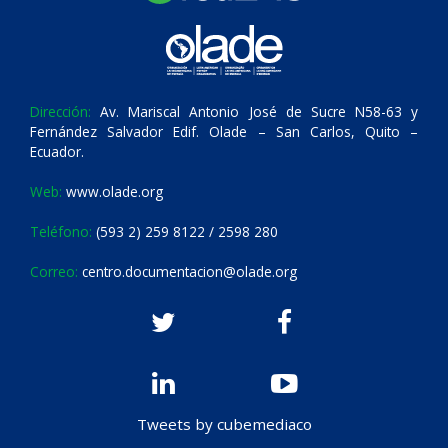
Dirección:
Av. Mariscal Antonio José de Sucre N58-63 y
Fernández Salvador Edif. Olade – San Carlos, Quito –
Ecuador.
Web:
www.olade.org
Teléfono:
(593 2) 259 8122 / 2598 280
Correo:
centro.documentacion@olade.org
Tweets by cubemediaco