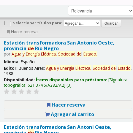
|
|
Seleccionar títulos para:
Hacer reserva
Estación transformadora San Antonio Oeste,
provincia
de
Río Negro
por
Agua
y
Energía
Eléctrica,
Sociedad
de
l
Estado
.
Idioma:
Español
Editor:
Buenos Aires:
Agua
y
Energía
Eléctrica,
Sociedad
de
l
Estado
,
1988
Disponibilidad:
Ítems disponibles para préstamo:
Signatura
topográfica:
621.374.5/A282/v.2
(3).
Hacer reserva
Agregar al carrito
Estación transformadora San Antoni Oeste,
provincia
de
Río Negro