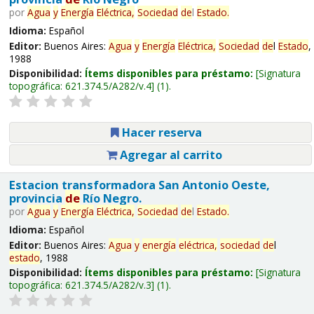
por
Agua
y
Energía
Eléctrica,
Sociedad
de
l
Estado
.
Idioma:
Español
Editor:
Buenos Aires:
Agua
y
Energía
Eléctrica,
Sociedad
de
l
Estado
,
1988
Disponibilidad:
Ítems disponibles para préstamo:
Signatura
topográfica:
621.374.5/A282/v.4
(1).
Hacer reserva
Agregar al carrito
Estacion transformadora San Antonio Oeste,
provincia
de
Río Negro.
por
Agua
y
Energía
Eléctrica,
Sociedad
de
l
Estado
.
Idioma:
Español
Editor:
Buenos Aires:
Agua
y
energía
eléctrica,
sociedad
de
l
estado
, 1988
Disponibilidad:
Ítems disponibles para préstamo:
Signatura
topográfica:
621.374.5/A282/v.3
(1).