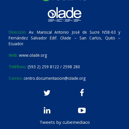
Dirección:
Av. Mariscal Antonio José de Sucre N58-63 y
Fernández Salvador Edif. Olade – San Carlos, Quito –
Ecuador.
Web:
www.olade.org
Teléfono:
(593 2) 259 8122 / 2598 280
Correo:
centro.documentacion@olade.org
Tweets by cubemediaco