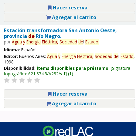
Hacer reserva
Agregar al carrito
Estación transformadora San Antonio Oeste,
provincia
de
Río Negro.
por
Agua
y
Energía
Eléctrica,
Sociedad
de
l
Estado
.
Idioma:
Español
Editor:
Buenos Aires:
Agua
y
Energía
Eléctrica,
Sociedad
de
l
Estado
,
1998
Disponibilidad:
Ítems disponibles para préstamo:
Signatura
topográfica:
621.374.5/A282/v.1
(1).
Hacer reserva
Agregar al carrito