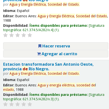
por
Agua
y
Energía
Eléctrica,
Sociedad
de
l
Estado
.
Idioma:
Español
Editor:
Buenos Aires:
Agua
y
Energía
Eléctrica,
Sociedad
de
l
Estado
,
1988
Disponibilidad:
Ítems disponibles para préstamo:
Signatura
topográfica:
621.374.5/A282/v.4
(1).
Hacer reserva
Agregar al carrito
Estacion transformadora San Antonio Oeste,
provincia
de
Río Negro.
por
Agua
y
Energía
Eléctrica,
Sociedad
de
l
Estado
.
Idioma:
Español
Editor:
Buenos Aires:
Agua
y
energía
eléctrica,
sociedad
de
l
estado
, 1988
Disponibilidad:
Ítems disponibles para préstamo:
Signatura
topográfica:
621.374.5/A282/v.3
(1).