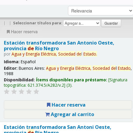
|
|
Seleccionar títulos para:
Hacer reserva
Estación transformadora San Antonio Oeste,
provincia
de
Río Negro
por
Agua
y
Energía
Eléctrica,
Sociedad
de
l
Estado
.
Idioma:
Español
Editor:
Buenos Aires:
Agua
y
Energía
Eléctrica,
Sociedad
de
l
Estado
,
1988
Disponibilidad:
Ítems disponibles para préstamo:
Signatura
topográfica:
621.374.5/A282/v.2
(3).
Hacer reserva
Agregar al carrito
Estación transformadora San Antoni Oeste,
provincia
de
Río Negro