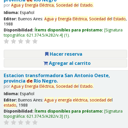
por
Agua
y
Energía
Eléctrica,
Sociedad
de
l
Estado
.
Idioma:
Español
Editor:
Buenos Aires:
Agua
y
Energía
Eléctrica,
Sociedad
de
l
Estado
,
1988
Disponibilidad:
Ítems disponibles para préstamo:
Signatura
topográfica:
621.374.5/A282/v.4
(1).
Hacer reserva
Agregar al carrito
Estacion transformadora San Antonio Oeste,
provincia
de
Río Negro.
por
Agua
y
Energía
Eléctrica,
Sociedad
de
l
Estado
.
Idioma:
Español
Editor:
Buenos Aires:
Agua
y
energía
eléctrica,
sociedad
de
l
estado
, 1988
Disponibilidad:
Ítems disponibles para préstamo:
Signatura
topográfica:
621.374.5/A282/v.3
(1).