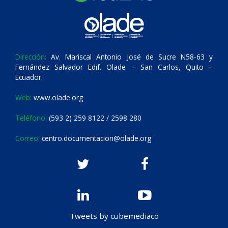
Dirección:
Av. Mariscal Antonio José de Sucre N58-63 y
Fernández Salvador Edif. Olade – San Carlos, Quito –
Ecuador.
Web:
www.olade.org
Teléfono:
(593 2) 259 8122 / 2598 280
Correo:
centro.documentacion@olade.org
Tweets by cubemediaco