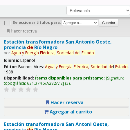
|
|
Seleccionar títulos para:
Hacer reserva
Estación transformadora San Antonio Oeste,
provincia
de
Río Negro
por
Agua
y
Energía
Eléctrica,
Sociedad
de
l
Estado
.
Idioma:
Español
Editor:
Buenos Aires:
Agua
y
Energía
Eléctrica,
Sociedad
de
l
Estado
,
1988
Disponibilidad:
Ítems disponibles para préstamo:
Signatura
topográfica:
621.374.5/A282/v.2
(3).
Hacer reserva
Agregar al carrito
Estación transformadora San Antoni Oeste,
provincia
de
Río Negro