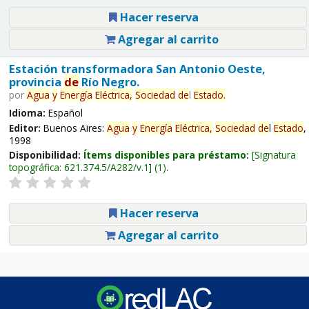
Hacer reserva
Agregar al carrito
Estación transformadora San Antonio Oeste,
provincia
de
Río Negro.
por
Agua
y
Energía
Eléctrica,
Sociedad
de
l
Estado
.
Idioma:
Español
Editor:
Buenos Aires:
Agua
y
Energía
Eléctrica,
Sociedad
de
l
Estado
,
1998
Disponibilidad:
Ítems disponibles para préstamo:
Signatura
topográfica:
621.374.5/A282/v.1
(1).
Hacer reserva
Agregar al carrito