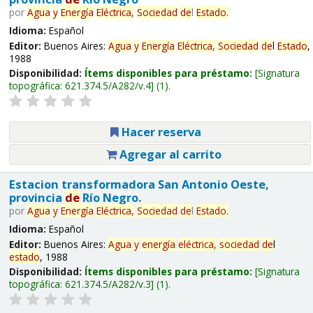
por
Agua
y
Energía
Eléctrica,
Sociedad
de
l
Estado
.
Idioma:
Español
Editor:
Buenos Aires:
Agua
y
Energía
Eléctrica,
Sociedad
de
l
Estado
,
1988
Disponibilidad:
Ítems disponibles para préstamo:
Signatura
topográfica:
621.374.5/A282/v.4
(1).
Hacer reserva
Agregar al carrito
Estacion transformadora San Antonio Oeste,
provincia
de
Río Negro.
por
Agua
y
Energía
Eléctrica,
Sociedad
de
l
Estado
.
Idioma:
Español
Editor:
Buenos Aires:
Agua
y
energía
eléctrica,
sociedad
de
l
estado
, 1988
Disponibilidad:
Ítems disponibles para préstamo:
Signatura
topográfica:
621.374.5/A282/v.3
(1).