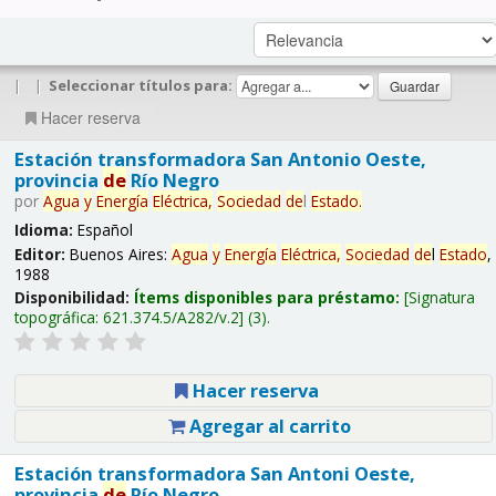
|
|
Seleccionar títulos para:
Hacer reserva
Estación transformadora San Antonio Oeste,
provincia
de
Río Negro
por
Agua
y
Energía
Eléctrica,
Sociedad
de
l
Estado
.
Idioma:
Español
Editor:
Buenos Aires:
Agua
y
Energía
Eléctrica,
Sociedad
de
l
Estado
,
1988
Disponibilidad:
Ítems disponibles para préstamo:
Signatura
topográfica:
621.374.5/A282/v.2
(3).
Hacer reserva
Agregar al carrito
Estación transformadora San Antoni Oeste,
provincia
de
Río Negro