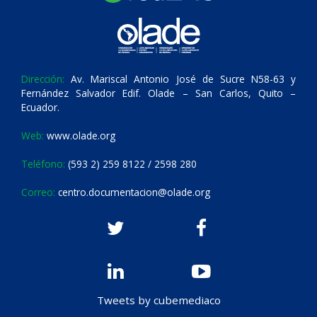
Dirección:
Av. Mariscal Antonio José de Sucre N58-63 y
Fernández Salvador Edif. Olade – San Carlos, Quito –
Ecuador.
Web:
www.olade.org
Teléfono:
(593 2) 259 8122 / 2598 280
Correo:
centro.documentacion@olade.org
Tweets by cubemediaco