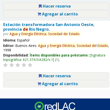
Hacer reserva
Agregar al carrito
Estación transformadora San Antonio Oeste,
provincia
de
Río Negro.
por
Agua
y
Energía
Eléctrica,
Sociedad
de
l
Estado
.
Idioma:
Español
Editor:
Buenos Aires:
Agua
y
Energía
Eléctrica,
Sociedad
de
l
Estado
,
1998
Disponibilidad:
Ítems disponibles para préstamo:
Signatura
topográfica:
621.374.5/A282/v.1
(1).
Hacer reserva
Agregar al carrito