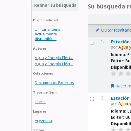
Refinar su búsqueda
Su búsqueda re
Disponibilidad
Limitar a ítems
Quitar resaltad
actualmente
disponibles.
1.
Estación
por
Agua
Autores
Idioma:
E
Agua y Energía Eléct...
Editor:
Bu
Agua y Energía Eléct...
Disponibi
Colecciones
Documentos Externos
Hacer r
Tipos de ítem
2.
Estación
Libros
por
Agua
Idioma:
E
Lugares
Editor:
Bu
Argentina
Disponibi
Temas