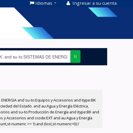
Idiomas
Ingresar a su cuenta
Ir
E ENERGIA and su-to:Equipos y Accesorios and itype:BK
iedad del Estado. and au:Agua y Energía Eléctrica,
sorios and su-to:Producción de Energía and itype:BK and
os y Accesorios and ccode:EXT and au:Agua y Energía
nt,st-numeric >= 1) and (lost,st-numeric=0) )'