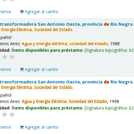
eserva
Agregar al carrito
 transformadora San Antonio Oeste, provincia
de
Río Negro
y
Energía
Eléctrica,
Sociedad
de
l
Estado
.
spañol
enos Aires:
Agua
y
energía
eléctrica,
sociedad
de
l
estado
, 1988
lidad:
Ítems disponibles para préstamo:
Signatura topográfica:
62
eserva
Agregar al carrito
 transformadora San Antonio Oeste, provincia
de
Río Negro
y
Energía
Eléctrica,
Sociedad
de
l
Estado
.
spañol
enos Aires:
Agua
y
Energía
Eléctrica,
Sociedad
de
l
Estado
, 1998
lidad:
Ítems disponibles para préstamo:
Signatura topográfica:
62
eserva
Agregar al carrito