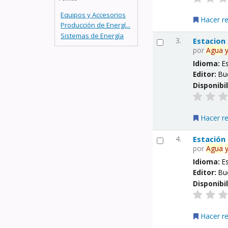
Equipos y Accesorios
Hacer r
Producción de Energí...
Sistemas de Energía
3.
Estacion
por
Agua
Idioma:
E
Editor:
Bu
Disponibi
Hacer r
4.
Estación
por
Agua
Idioma:
E
Editor:
Bu
Disponibi
Hacer r