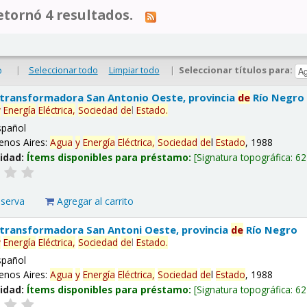
tornó 4 resultados.
|
Seleccionar todo
Limpiar todo
|
Seleccionar títulos para:
o
 transformadora San Antonio Oeste, provincia
de
Río Negro
y
Energía
Eléctrica,
Sociedad
de
l
Estado
.
spañol
enos Aires:
Agua
y
Energía
Eléctrica,
Sociedad
de
l
Estado
, 1988
lidad:
Ítems disponibles para préstamo:
Signatura topográfica:
62
eserva
Agregar al carrito
 transformadora San Antoni Oeste, provincia
de
Río Negro
y
Energía
Eléctrica,
Sociedad
de
l
Estado
.
spañol
enos Aires:
Agua
y
Energía
Eléctrica,
Sociedad
de
l
Estado
, 1988
lidad:
Ítems disponibles para préstamo:
Signatura topográfica:
62