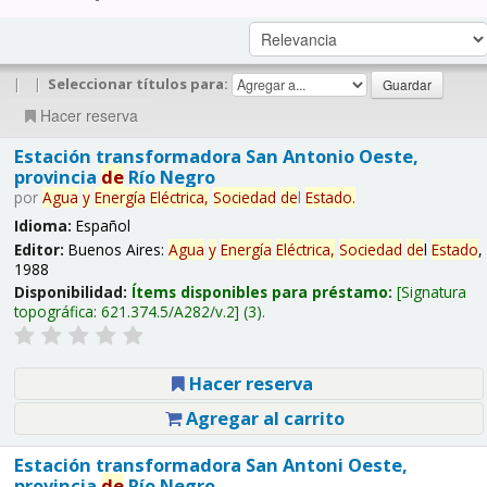
|
|
Seleccionar títulos para:
Hacer reserva
Estación transformadora San Antonio Oeste,
provincia
de
Río Negro
por
Agua
y
Energía
Eléctrica,
Sociedad
de
l
Estado
.
Idioma:
Español
Editor:
Buenos Aires:
Agua
y
Energía
Eléctrica,
Sociedad
de
l
Estado
,
1988
Disponibilidad:
Ítems disponibles para préstamo:
Signatura
topográfica:
621.374.5/A282/v.2
(3).
Hacer reserva
Agregar al carrito
Estación transformadora San Antoni Oeste,
provincia
de
Río Negro