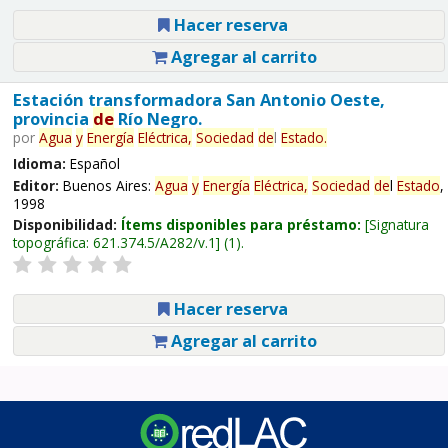
Hacer reserva
Agregar al carrito
Estación transformadora San Antonio Oeste,
provincia
de
Río Negro.
por
Agua
y
Energía
Eléctrica,
Sociedad
de
l
Estado
.
Idioma:
Español
Editor:
Buenos Aires:
Agua
y
Energía
Eléctrica,
Sociedad
de
l
Estado
,
1998
Disponibilidad:
Ítems disponibles para préstamo:
Signatura
topográfica:
621.374.5/A282/v.1
(1).
Hacer reserva
Agregar al carrito