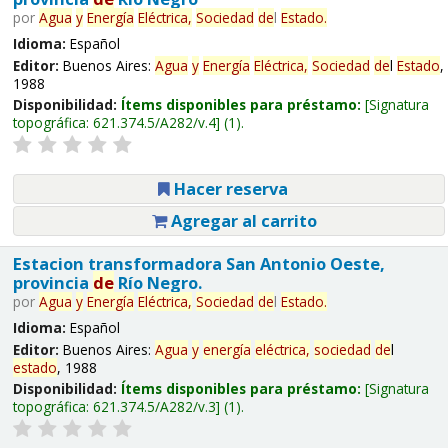
por
Agua
y
Energía
Eléctrica,
Sociedad
de
l
Estado
.
Idioma:
Español
Editor:
Buenos Aires:
Agua
y
Energía
Eléctrica,
Sociedad
de
l
Estado
,
1988
Disponibilidad:
Ítems disponibles para préstamo:
Signatura
topográfica:
621.374.5/A282/v.4
(1).
Hacer reserva
Agregar al carrito
Estacion transformadora San Antonio Oeste,
provincia
de
Río Negro.
por
Agua
y
Energía
Eléctrica,
Sociedad
de
l
Estado
.
Idioma:
Español
Editor:
Buenos Aires:
Agua
y
energía
eléctrica,
sociedad
de
l
estado
, 1988
Disponibilidad:
Ítems disponibles para préstamo:
Signatura
topográfica:
621.374.5/A282/v.3
(1).