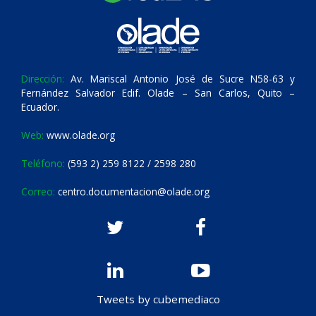
Dirección:
Av. Mariscal Antonio José de Sucre N58-63 y
Fernández Salvador Edif. Olade – San Carlos, Quito –
Ecuador.
Web:
www.olade.org
Teléfono:
(593 2) 259 8122 / 2598 280
Correo:
centro.documentacion@olade.org
Tweets by cubemediaco