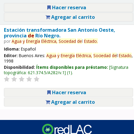
Hacer reserva
Agregar al carrito
Estación transformadora San Antonio Oeste,
provincia
de
Río Negro.
por
Agua
y
Energía
Eléctrica,
Sociedad
de
l
Estado
.
Idioma:
Español
Editor:
Buenos Aires:
Agua
y
Energía
Eléctrica,
Sociedad
de
l
Estado
,
1998
Disponibilidad:
Ítems disponibles para préstamo:
Signatura
topográfica:
621.374.5/A282/v.1
(1).
Hacer reserva
Agregar al carrito