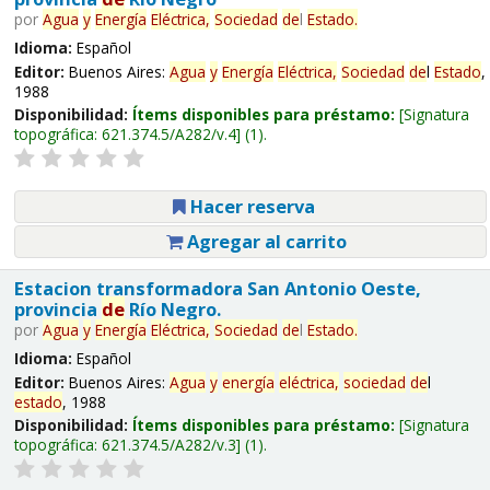
por
Agua
y
Energía
Eléctrica,
Sociedad
de
l
Estado
.
Idioma:
Español
Editor:
Buenos Aires:
Agua
y
Energía
Eléctrica,
Sociedad
de
l
Estado
,
1988
Disponibilidad:
Ítems disponibles para préstamo:
Signatura
topográfica:
621.374.5/A282/v.4
(1).
Hacer reserva
Agregar al carrito
Estacion transformadora San Antonio Oeste,
provincia
de
Río Negro.
por
Agua
y
Energía
Eléctrica,
Sociedad
de
l
Estado
.
Idioma:
Español
Editor:
Buenos Aires:
Agua
y
energía
eléctrica,
sociedad
de
l
estado
, 1988
Disponibilidad:
Ítems disponibles para préstamo:
Signatura
topográfica:
621.374.5/A282/v.3
(1).