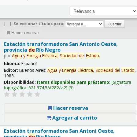
|
|
Seleccionar títulos para:
Hacer reserva
Estación transformadora San Antonio Oeste,
provincia
de
Río Negro
por
Agua
y
Energía
Eléctrica,
Sociedad
de
l
Estado
.
Idioma:
Español
Editor:
Buenos Aires:
Agua
y
Energía
Eléctrica,
Sociedad
de
l
Estado
,
1988
Disponibilidad:
Ítems disponibles para préstamo:
Signatura
topográfica:
621.374.5/A282/v.2
(3).
Hacer reserva
Agregar al carrito
Estación transformadora San Antoni Oeste,
provincia
de
Río Negro