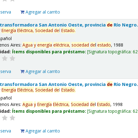
eserva
Agregar al carrito
 transformadora San Antonio Oeste, provincia
de
Río Negro
y
Energía
Eléctrica,
Sociedad
de
l
Estado
.
spañol
enos Aires:
Agua
y
energía
eléctrica,
sociedad
de
l
estado
, 1988
lidad:
Ítems disponibles para préstamo:
Signatura topográfica:
62
eserva
Agregar al carrito
 transformadora San Antonio Oeste, provincia
de
Río Negro
y
Energía
Eléctrica,
Sociedad
de
l
Estado
.
spañol
enos Aires:
Agua
y
Energía
Eléctrica,
Sociedad
de
l
Estado
, 1998
lidad:
Ítems disponibles para préstamo:
Signatura topográfica:
62
eserva
Agregar al carrito