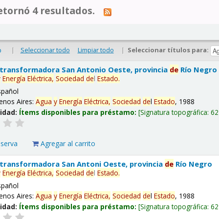
tornó 4 resultados.
|
Seleccionar todo
Limpiar todo
|
Seleccionar títulos para:
o
 transformadora San Antonio Oeste, provincia
de
Río Negro
y
Energía
Eléctrica,
Sociedad
de
l
Estado
.
spañol
enos Aires:
Agua
y
Energía
Eléctrica,
Sociedad
de
l
Estado
, 1988
lidad:
Ítems disponibles para préstamo:
Signatura topográfica:
62
eserva
Agregar al carrito
 transformadora San Antoni Oeste, provincia
de
Río Negro
y
Energía
Eléctrica,
Sociedad
de
l
Estado
.
spañol
enos Aires:
Agua
y
Energía
Eléctrica,
Sociedad
de
l
Estado
, 1988
lidad:
Ítems disponibles para préstamo:
Signatura topográfica:
62