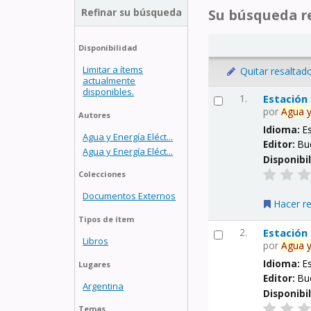
Refinar su búsqueda
Su búsqueda re
Disponibilidad
Limitar a ítems
Quitar resaltad
actualmente
disponibles.
1.
Estación
por
Agua
Autores
Idioma:
E
Agua y Energía Eléct...
Editor:
Bu
Agua y Energía Eléct...
Disponibi
Colecciones
Documentos Externos
Hacer r
Tipos de ítem
2.
Estación
Libros
por
Agua
Idioma:
E
Lugares
Editor:
Bu
Argentina
Disponibi
Temas