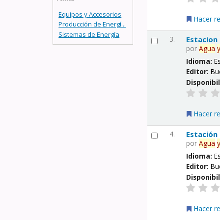
Equipos y Accesorios
Hacer r
Producción de Energí...
Sistemas de Energía
3.
Estacion
por
Agua
Idioma:
E
Editor:
Bu
Disponibi
Hacer r
4.
Estación
por
Agua
Idioma:
E
Editor:
Bu
Disponibi
Hacer r