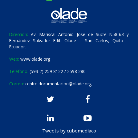
Dirección:
Av. Mariscal Antonio José de Sucre N58-63 y
Fernández Salvador Edif. Olade – San Carlos, Quito –
Ecuador.
Web:
www.olade.org
Teléfono:
(593 2) 259 8122 / 2598 280
Correo:
centro.documentacion@olade.org
Tweets by cubemediaco