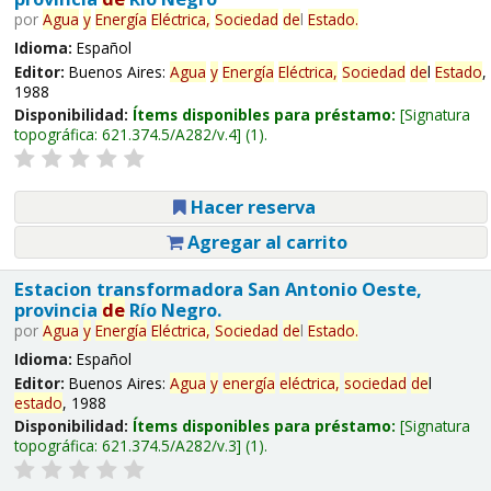
por
Agua
y
Energía
Eléctrica,
Sociedad
de
l
Estado
.
Idioma:
Español
Editor:
Buenos Aires:
Agua
y
Energía
Eléctrica,
Sociedad
de
l
Estado
,
1988
Disponibilidad:
Ítems disponibles para préstamo:
Signatura
topográfica:
621.374.5/A282/v.4
(1).
Hacer reserva
Agregar al carrito
Estacion transformadora San Antonio Oeste,
provincia
de
Río Negro.
por
Agua
y
Energía
Eléctrica,
Sociedad
de
l
Estado
.
Idioma:
Español
Editor:
Buenos Aires:
Agua
y
energía
eléctrica,
sociedad
de
l
estado
, 1988
Disponibilidad:
Ítems disponibles para préstamo:
Signatura
topográfica:
621.374.5/A282/v.3
(1).