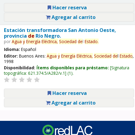
Hacer reserva
Agregar al carrito
Estación transformadora San Antonio Oeste,
provincia
de
Río Negro.
por
Agua
y
Energía
Eléctrica,
Sociedad
de
l
Estado
.
Idioma:
Español
Editor:
Buenos Aires:
Agua
y
Energía
Eléctrica,
Sociedad
de
l
Estado
,
1998
Disponibilidad:
Ítems disponibles para préstamo:
Signatura
topográfica:
621.374.5/A282/v.1
(1).
Hacer reserva
Agregar al carrito