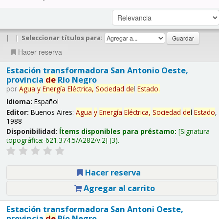
|
|
Seleccionar títulos para:
Hacer reserva
Estación transformadora San Antonio Oeste,
provincia
de
Río Negro
por
Agua
y
Energía
Eléctrica,
Sociedad
de
l
Estado
.
Idioma:
Español
Editor:
Buenos Aires:
Agua
y
Energía
Eléctrica,
Sociedad
de
l
Estado
,
1988
Disponibilidad:
Ítems disponibles para préstamo:
Signatura
topográfica:
621.374.5/A282/v.2
(3).
Hacer reserva
Agregar al carrito
Estación transformadora San Antoni Oeste,
provincia
de
Río Negro