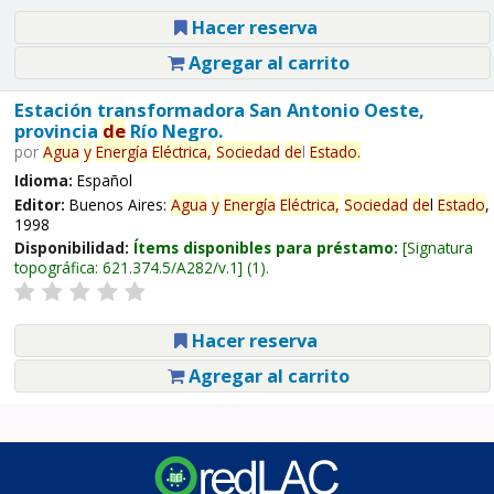
Hacer reserva
Agregar al carrito
Estación transformadora San Antonio Oeste,
provincia
de
Río Negro.
por
Agua
y
Energía
Eléctrica,
Sociedad
de
l
Estado
.
Idioma:
Español
Editor:
Buenos Aires:
Agua
y
Energía
Eléctrica,
Sociedad
de
l
Estado
,
1998
Disponibilidad:
Ítems disponibles para préstamo:
Signatura
topográfica:
621.374.5/A282/v.1
(1).
Hacer reserva
Agregar al carrito