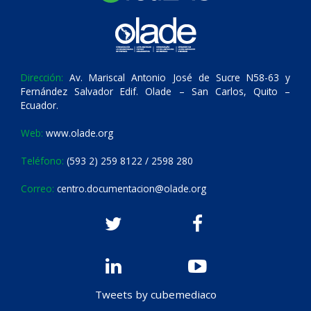
Dirección:
Av. Mariscal Antonio José de Sucre N58-63 y
Fernández Salvador Edif. Olade – San Carlos, Quito –
Ecuador.
Web:
www.olade.org
Teléfono:
(593 2) 259 8122 / 2598 280
Correo:
centro.documentacion@olade.org
Tweets by cubemediaco