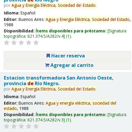
por
Agua
y
Energía
Eléctrica,
Sociedad
de
l
Estado
.
Idioma:
Español
Editor:
Buenos Aires:
Agua
y
Energía
Eléctrica,
Sociedad
de
l
Estado
,
1988
Disponibilidad:
Ítems disponibles para préstamo:
Signatura
topográfica:
621.374.5/A282/v.4
(1).
Hacer reserva
Agregar al carrito
Estacion transformadora San Antonio Oeste,
provincia
de
Río Negro.
por
Agua
y
Energía
Eléctrica,
Sociedad
de
l
Estado
.
Idioma:
Español
Editor:
Buenos Aires:
Agua
y
energía
eléctrica,
sociedad
de
l
estado
, 1988
Disponibilidad:
Ítems disponibles para préstamo:
Signatura
topográfica:
621.374.5/A282/v.3
(1).