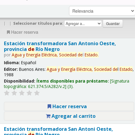
|
|
Seleccionar títulos para:
Hacer reserva
Estación transformadora San Antonio Oeste,
provincia
de
Río Negro
por
Agua
y
Energía
Eléctrica,
Sociedad
de
l
Estado
.
Idioma:
Español
Editor:
Buenos Aires:
Agua
y
Energía
Eléctrica,
Sociedad
de
l
Estado
,
1988
Disponibilidad:
Ítems disponibles para préstamo:
Signatura
topográfica:
621.374.5/A282/v.2
(3).
Hacer reserva
Agregar al carrito
Estación transformadora San Antoni Oeste,
provincia
de
Río Negro