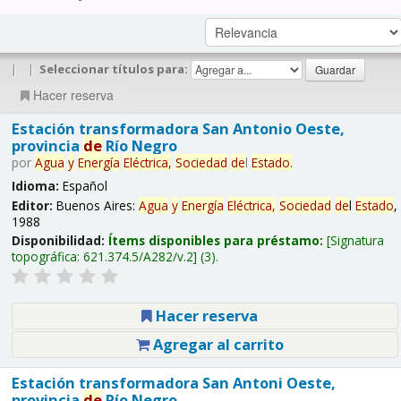
|
|
Seleccionar títulos para:
Hacer reserva
Estación transformadora San Antonio Oeste,
provincia
de
Río Negro
por
Agua
y
Energía
Eléctrica,
Sociedad
de
l
Estado
.
Idioma:
Español
Editor:
Buenos Aires:
Agua
y
Energía
Eléctrica,
Sociedad
de
l
Estado
,
1988
Disponibilidad:
Ítems disponibles para préstamo:
Signatura
topográfica:
621.374.5/A282/v.2
(3).
Hacer reserva
Agregar al carrito
Estación transformadora San Antoni Oeste,
provincia
de
Río Negro