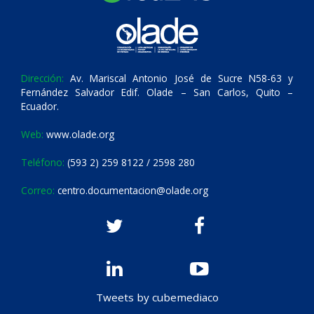
Dirección:
Av. Mariscal Antonio José de Sucre N58-63 y
Fernández Salvador Edif. Olade – San Carlos, Quito –
Ecuador.
Web:
www.olade.org
Teléfono:
(593 2) 259 8122 / 2598 280
Correo:
centro.documentacion@olade.org
Tweets by cubemediaco