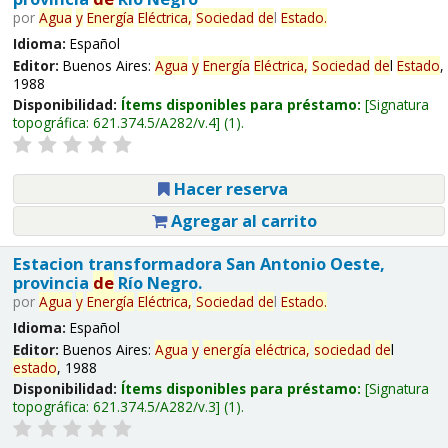
por
Agua
y
Energía
Eléctrica,
Sociedad
de
l
Estado
.
Idioma:
Español
Editor:
Buenos Aires:
Agua
y
Energía
Eléctrica,
Sociedad
de
l
Estado
,
1988
Disponibilidad:
Ítems disponibles para préstamo:
Signatura
topográfica:
621.374.5/A282/v.4
(1).
Hacer reserva
Agregar al carrito
Estacion transformadora San Antonio Oeste,
provincia
de
Río Negro.
por
Agua
y
Energía
Eléctrica,
Sociedad
de
l
Estado
.
Idioma:
Español
Editor:
Buenos Aires:
Agua
y
energía
eléctrica,
sociedad
de
l
estado
, 1988
Disponibilidad:
Ítems disponibles para préstamo:
Signatura
topográfica:
621.374.5/A282/v.3
(1).