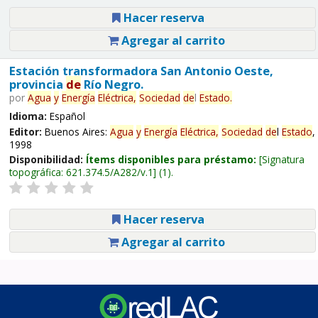
Hacer reserva
Agregar al carrito
Estación transformadora San Antonio Oeste,
provincia
de
Río Negro.
por
Agua
y
Energía
Eléctrica,
Sociedad
de
l
Estado
.
Idioma:
Español
Editor:
Buenos Aires:
Agua
y
Energía
Eléctrica,
Sociedad
de
l
Estado
,
1998
Disponibilidad:
Ítems disponibles para préstamo:
Signatura
topográfica:
621.374.5/A282/v.1
(1).
Hacer reserva
Agregar al carrito