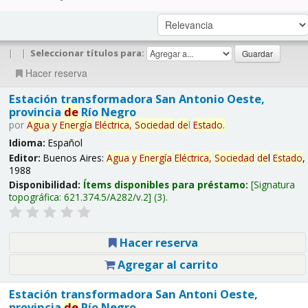
|
|
Seleccionar títulos para:
Hacer reserva
Estación transformadora San Antonio Oeste,
provincia
de
Río Negro
por
Agua
y
Energía
Eléctrica,
Sociedad
de
l
Estado
.
Idioma:
Español
Editor:
Buenos Aires:
Agua
y
Energía
Eléctrica,
Sociedad
de
l
Estado
,
1988
Disponibilidad:
Ítems disponibles para préstamo:
Signatura
topográfica:
621.374.5/A282/v.2
(3).
Hacer reserva
Agregar al carrito
Estación transformadora San Antoni Oeste,
provincia
de
Río Negro