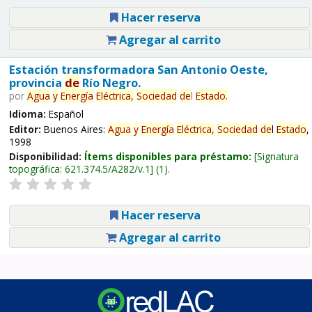
Hacer reserva
Agregar al carrito
Estación transformadora San Antonio Oeste,
provincia
de
Río Negro.
por
Agua
y
Energía
Eléctrica,
Sociedad
de
l
Estado
.
Idioma:
Español
Editor:
Buenos Aires:
Agua
y
Energía
Eléctrica,
Sociedad
de
l
Estado
,
1998
Disponibilidad:
Ítems disponibles para préstamo:
Signatura
topográfica:
621.374.5/A282/v.1
(1).
Hacer reserva
Agregar al carrito