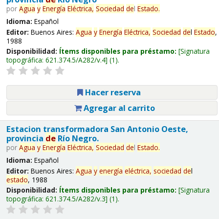
por
Agua
y
Energía
Eléctrica,
Sociedad
de
l
Estado
.
Idioma:
Español
Editor:
Buenos Aires:
Agua
y
Energía
Eléctrica,
Sociedad
de
l
Estado
,
1988
Disponibilidad:
Ítems disponibles para préstamo:
Signatura
topográfica:
621.374.5/A282/v.4
(1).
Hacer reserva
Agregar al carrito
Estacion transformadora San Antonio Oeste,
provincia
de
Río Negro.
por
Agua
y
Energía
Eléctrica,
Sociedad
de
l
Estado
.
Idioma:
Español
Editor:
Buenos Aires:
Agua
y
energía
eléctrica,
sociedad
de
l
estado
, 1988
Disponibilidad:
Ítems disponibles para préstamo:
Signatura
topográfica:
621.374.5/A282/v.3
(1).