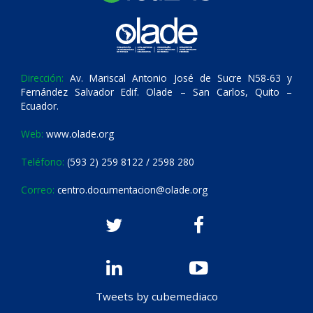
Dirección:
Av. Mariscal Antonio José de Sucre N58-63 y
Fernández Salvador Edif. Olade – San Carlos, Quito –
Ecuador.
Web:
www.olade.org
Teléfono:
(593 2) 259 8122 / 2598 280
Correo:
centro.documentacion@olade.org
Tweets by cubemediaco