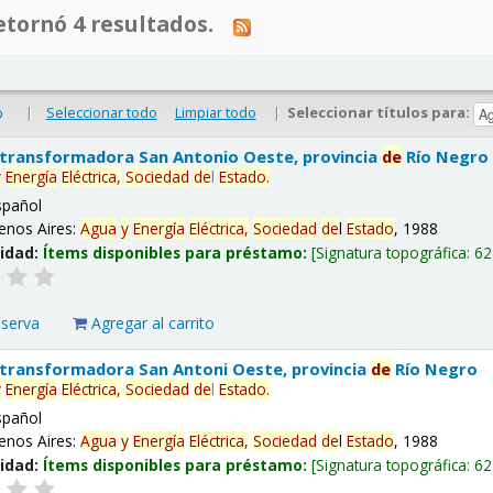
tornó 4 resultados.
|
Seleccionar todo
Limpiar todo
|
Seleccionar títulos para:
o
 transformadora San Antonio Oeste, provincia
de
Río Negro
y
Energía
Eléctrica,
Sociedad
de
l
Estado
.
spañol
enos Aires:
Agua
y
Energía
Eléctrica,
Sociedad
de
l
Estado
, 1988
lidad:
Ítems disponibles para préstamo:
Signatura topográfica:
62
eserva
Agregar al carrito
 transformadora San Antoni Oeste, provincia
de
Río Negro
y
Energía
Eléctrica,
Sociedad
de
l
Estado
.
spañol
enos Aires:
Agua
y
Energía
Eléctrica,
Sociedad
de
l
Estado
, 1988
lidad:
Ítems disponibles para préstamo:
Signatura topográfica:
62