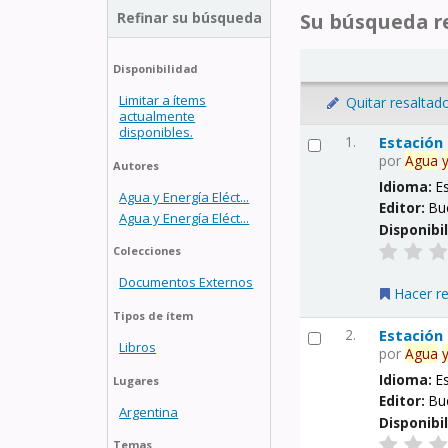
Refinar su búsqueda
Su búsqueda re
Disponibilidad
Limitar a ítems
Quitar resaltad
actualmente
disponibles.
1.
Estación
por
Agua
Autores
Idioma:
E
Agua y Energía Eléct...
Editor:
Bu
Agua y Energía Eléct...
Disponibi
Colecciones
Documentos Externos
Hacer r
Tipos de ítem
2.
Estación
Libros
por
Agua
Idioma:
E
Lugares
Editor:
Bu
Argentina
Disponibi
Temas