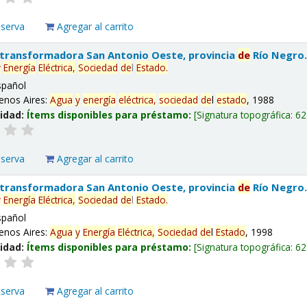
eserva
Agregar al carrito
 transformadora San Antonio Oeste, provincia
de
Río Negro
y
Energía
Eléctrica,
Sociedad
de
l
Estado
.
spañol
enos Aires:
Agua
y
energía
eléctrica,
sociedad
de
l
estado
, 1988
lidad:
Ítems disponibles para préstamo:
Signatura topográfica:
62
eserva
Agregar al carrito
 transformadora San Antonio Oeste, provincia
de
Río Negro
y
Energía
Eléctrica,
Sociedad
de
l
Estado
.
spañol
enos Aires:
Agua
y
Energía
Eléctrica,
Sociedad
de
l
Estado
, 1998
lidad:
Ítems disponibles para préstamo:
Signatura topográfica:
62
eserva
Agregar al carrito