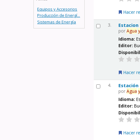
Equipos y Accesorios
Hacer r
Producción de Energí...
Sistemas de Energía
3.
Estacion
por
Agua
Idioma:
E
Editor:
Bu
Disponibi
Hacer r
4.
Estación
por
Agua
Idioma:
E
Editor:
Bu
Disponibi
Hacer r