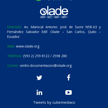
Dirección:
Av. Mariscal Antonio José de Sucre N58-63 y
Fernández Salvador Edif. Olade – San Carlos, Quito –
Ecuador.
Web:
www.olade.org
Teléfono:
(593 2) 259 8122 / 2598 280
Correo:
centro.documentacion@olade.org
Tweets by cubemediaco