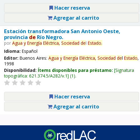
Hacer reserva
Agregar al carrito
Estación transformadora San Antonio Oeste,
provincia
de
Río Negro.
por
Agua
y
Energía
Eléctrica,
Sociedad
de
l
Estado
.
Idioma:
Español
Editor:
Buenos Aires:
Agua
y
Energía
Eléctrica,
Sociedad
de
l
Estado
,
1998
Disponibilidad:
Ítems disponibles para préstamo:
Signatura
topográfica:
621.374.5/A282/v.1
(1).
Hacer reserva
Agregar al carrito