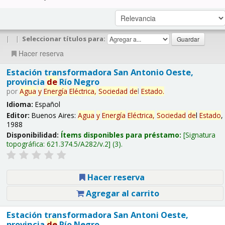
|
|
Seleccionar títulos para:
Hacer reserva
Estación transformadora San Antonio Oeste,
provincia
de
Río Negro
por
Agua
y
Energía
Eléctrica,
Sociedad
de
l
Estado
.
Idioma:
Español
Editor:
Buenos Aires:
Agua
y
Energía
Eléctrica,
Sociedad
de
l
Estado
,
1988
Disponibilidad:
Ítems disponibles para préstamo:
Signatura
topográfica:
621.374.5/A282/v.2
(3).
Hacer reserva
Agregar al carrito
Estación transformadora San Antoni Oeste,
provincia
de
Río Negro