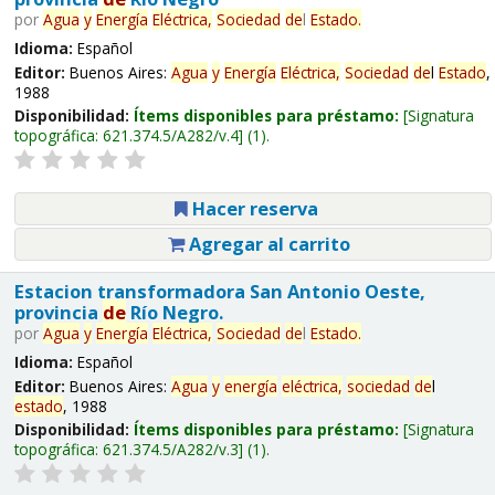
por
Agua
y
Energía
Eléctrica,
Sociedad
de
l
Estado
.
Idioma:
Español
Editor:
Buenos Aires:
Agua
y
Energía
Eléctrica,
Sociedad
de
l
Estado
,
1988
Disponibilidad:
Ítems disponibles para préstamo:
Signatura
topográfica:
621.374.5/A282/v.4
(1).
Hacer reserva
Agregar al carrito
Estacion transformadora San Antonio Oeste,
provincia
de
Río Negro.
por
Agua
y
Energía
Eléctrica,
Sociedad
de
l
Estado
.
Idioma:
Español
Editor:
Buenos Aires:
Agua
y
energía
eléctrica,
sociedad
de
l
estado
, 1988
Disponibilidad:
Ítems disponibles para préstamo:
Signatura
topográfica:
621.374.5/A282/v.3
(1).