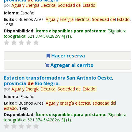
por
Agua
y
Energía
Eléctrica,
Sociedad
de
l
Estado
.
Idioma:
Español
Editor:
Buenos Aires:
Agua
y
Energía
Eléctrica,
Sociedad
de
l
Estado
,
1988
Disponibilidad:
Ítems disponibles para préstamo:
Signatura
topográfica:
621.374.5/A282/v.4
(1).
Hacer reserva
Agregar al carrito
Estacion transformadora San Antonio Oeste,
provincia
de
Río Negro.
por
Agua
y
Energía
Eléctrica,
Sociedad
de
l
Estado
.
Idioma:
Español
Editor:
Buenos Aires:
Agua
y
energía
eléctrica,
sociedad
de
l
estado
, 1988
Disponibilidad:
Ítems disponibles para préstamo:
Signatura
topográfica:
621.374.5/A282/v.3
(1).