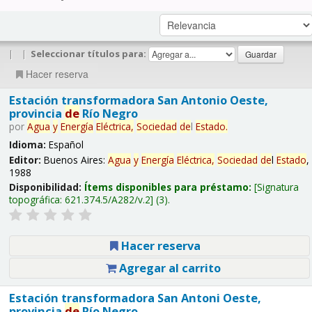
|
|
Seleccionar títulos para:
Hacer reserva
Estación transformadora San Antonio Oeste,
provincia
de
Río Negro
por
Agua
y
Energía
Eléctrica,
Sociedad
de
l
Estado
.
Idioma:
Español
Editor:
Buenos Aires:
Agua
y
Energía
Eléctrica,
Sociedad
de
l
Estado
,
1988
Disponibilidad:
Ítems disponibles para préstamo:
Signatura
topográfica:
621.374.5/A282/v.2
(3).
Hacer reserva
Agregar al carrito
Estación transformadora San Antoni Oeste,
provincia
de
Río Negro