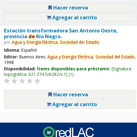
Hacer reserva
Agregar al carrito
Estación transformadora San Antonio Oeste,
provincia
de
Río Negro.
por
Agua
y
Energía
Eléctrica,
Sociedad
de
l
Estado
.
Idioma:
Español
Editor:
Buenos Aires:
Agua
y
Energía
Eléctrica,
Sociedad
de
l
Estado
,
1998
Disponibilidad:
Ítems disponibles para préstamo:
Signatura
topográfica:
621.374.5/A282/v.1
(1).
Hacer reserva
Agregar al carrito