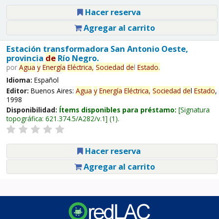
Hacer reserva
Agregar al carrito
Estación transformadora San Antonio Oeste,
provincia
de
Río Negro.
por
Agua
y
Energía
Eléctrica,
Sociedad
de
l
Estado
.
Idioma:
Español
Editor:
Buenos Aires:
Agua
y
Energía
Eléctrica,
Sociedad
de
l
Estado
,
1998
Disponibilidad:
Ítems disponibles para préstamo:
Signatura
topográfica:
621.374.5/A282/v.1
(1).
Hacer reserva
Agregar al carrito