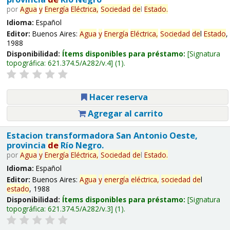
por
Agua
y
Energía
Eléctrica,
Sociedad
de
l
Estado
.
Idioma:
Español
Editor:
Buenos Aires:
Agua
y
Energía
Eléctrica,
Sociedad
de
l
Estado
,
1988
Disponibilidad:
Ítems disponibles para préstamo:
Signatura
topográfica:
621.374.5/A282/v.4
(1).
Hacer reserva
Agregar al carrito
Estacion transformadora San Antonio Oeste,
provincia
de
Río Negro.
por
Agua
y
Energía
Eléctrica,
Sociedad
de
l
Estado
.
Idioma:
Español
Editor:
Buenos Aires:
Agua
y
energía
eléctrica,
sociedad
de
l
estado
, 1988
Disponibilidad:
Ítems disponibles para préstamo:
Signatura
topográfica:
621.374.5/A282/v.3
(1).