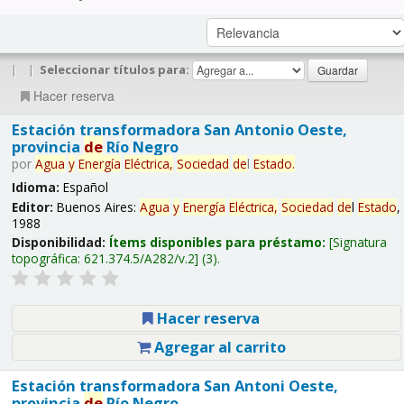
|
|
Seleccionar títulos para:
Hacer reserva
Estación transformadora San Antonio Oeste,
provincia
de
Río Negro
por
Agua
y
Energía
Eléctrica,
Sociedad
de
l
Estado
.
Idioma:
Español
Editor:
Buenos Aires:
Agua
y
Energía
Eléctrica,
Sociedad
de
l
Estado
,
1988
Disponibilidad:
Ítems disponibles para préstamo:
Signatura
topográfica:
621.374.5/A282/v.2
(3).
Hacer reserva
Agregar al carrito
Estación transformadora San Antoni Oeste,
provincia
de
Río Negro