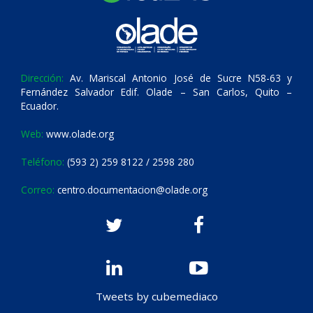
Dirección:
Av. Mariscal Antonio José de Sucre N58-63 y
Fernández Salvador Edif. Olade – San Carlos, Quito –
Ecuador.
Web:
www.olade.org
Teléfono:
(593 2) 259 8122 / 2598 280
Correo:
centro.documentacion@olade.org
Tweets by cubemediaco