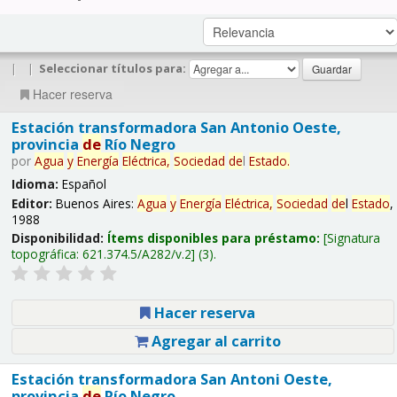
|
|
Seleccionar títulos para:
Hacer reserva
Estación transformadora San Antonio Oeste,
provincia
de
Río Negro
por
Agua
y
Energía
Eléctrica,
Sociedad
de
l
Estado
.
Idioma:
Español
Editor:
Buenos Aires:
Agua
y
Energía
Eléctrica,
Sociedad
de
l
Estado
,
1988
Disponibilidad:
Ítems disponibles para préstamo:
Signatura
topográfica:
621.374.5/A282/v.2
(3).
Hacer reserva
Agregar al carrito
Estación transformadora San Antoni Oeste,
provincia
de
Río Negro