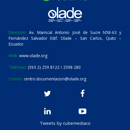
Dirección:
Av. Mariscal Antonio José de Sucre N58-63 y
Fernández Salvador Edif. Olade – San Carlos, Quito –
Ecuador.
Web:
www.olade.org
Teléfono:
(593 2) 259 8122 / 2598 280
Correo:
centro.documentacion@olade.org
Tweets by cubemediaco