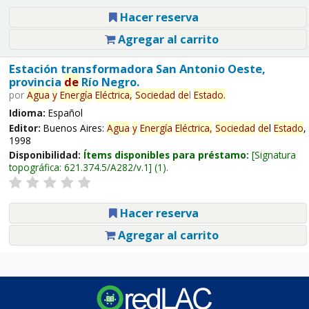
Hacer reserva
Agregar al carrito
Estación transformadora San Antonio Oeste,
provincia
de
Río Negro.
por
Agua
y
Energía
Eléctrica,
Sociedad
de
l
Estado
.
Idioma:
Español
Editor:
Buenos Aires:
Agua
y
Energía
Eléctrica,
Sociedad
de
l
Estado
,
1998
Disponibilidad:
Ítems disponibles para préstamo:
Signatura
topográfica:
621.374.5/A282/v.1
(1).
Hacer reserva
Agregar al carrito