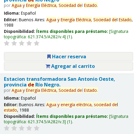
por
Agua
y
Energía
Eléctrica,
Sociedad
de
l
Estado
.
Idioma:
Español
Editor:
Buenos Aires:
Agua
y
Energía
Eléctrica,
Sociedad
de
l
Estado
,
1988
Disponibilidad:
Ítems disponibles para préstamo:
Signatura
topográfica:
621.374.5/A282/v.4
(1).
Hacer reserva
Agregar al carrito
Estacion transformadora San Antonio Oeste,
provincia
de
Río Negro.
por
Agua
y
Energía
Eléctrica,
Sociedad
de
l
Estado
.
Idioma:
Español
Editor:
Buenos Aires:
Agua
y
energía
eléctrica,
sociedad
de
l
estado
, 1988
Disponibilidad:
Ítems disponibles para préstamo:
Signatura
topográfica:
621.374.5/A282/v.3
(1).