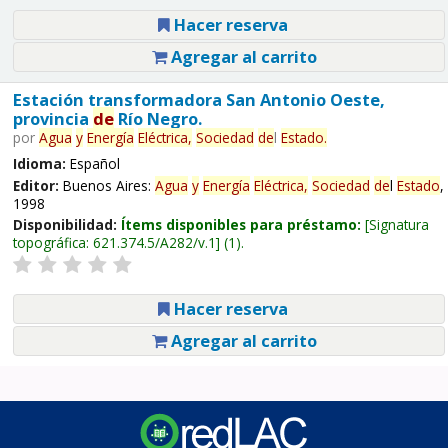
Hacer reserva
Agregar al carrito
Estación transformadora San Antonio Oeste,
provincia
de
Río Negro.
por
Agua
y
Energía
Eléctrica,
Sociedad
de
l
Estado
.
Idioma:
Español
Editor:
Buenos Aires:
Agua
y
Energía
Eléctrica,
Sociedad
de
l
Estado
,
1998
Disponibilidad:
Ítems disponibles para préstamo:
Signatura
topográfica:
621.374.5/A282/v.1
(1).
Hacer reserva
Agregar al carrito