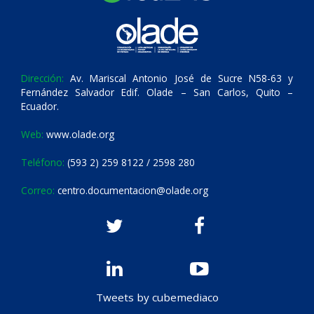
Dirección:
Av. Mariscal Antonio José de Sucre N58-63 y
Fernández Salvador Edif. Olade – San Carlos, Quito –
Ecuador.
Web:
www.olade.org
Teléfono:
(593 2) 259 8122 / 2598 280
Correo:
centro.documentacion@olade.org
Tweets by cubemediaco