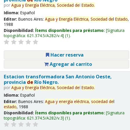
por
Agua
y
Energía
Eléctrica,
Sociedad
de
l
Estado
.
Idioma:
Español
Editor:
Buenos Aires:
Agua
y
Energía
Eléctrica,
Sociedad
de
l
Estado
,
1988
Disponibilidad:
Ítems disponibles para préstamo:
Signatura
topográfica:
621.374.5/A282/v.4
(1).
Hacer reserva
Agregar al carrito
Estacion transformadora San Antonio Oeste,
provincia
de
Río Negro.
por
Agua
y
Energía
Eléctrica,
Sociedad
de
l
Estado
.
Idioma:
Español
Editor:
Buenos Aires:
Agua
y
energía
eléctrica,
sociedad
de
l
estado
, 1988
Disponibilidad:
Ítems disponibles para préstamo:
Signatura
topográfica:
621.374.5/A282/v.3
(1).