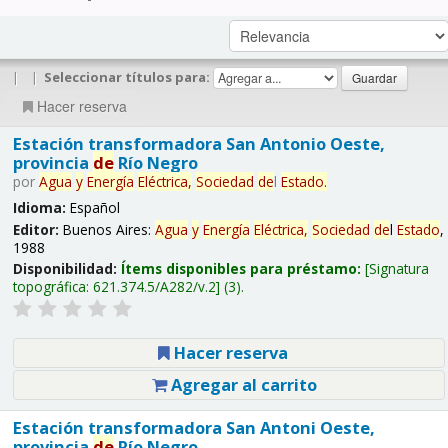
|
|
Seleccionar títulos para:
Hacer reserva
Estación transformadora San Antonio Oeste,
provincia
de
Río Negro
por
Agua
y
Energía
Eléctrica,
Sociedad
de
l
Estado
.
Idioma:
Español
Editor:
Buenos Aires:
Agua
y
Energía
Eléctrica,
Sociedad
de
l
Estado
,
1988
Disponibilidad:
Ítems disponibles para préstamo:
Signatura
topográfica:
621.374.5/A282/v.2
(3).
Hacer reserva
Agregar al carrito
Estación transformadora San Antoni Oeste,
provincia
de
Río Negro