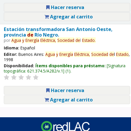
Hacer reserva
Agregar al carrito
Estación transformadora San Antonio Oeste,
provincia
de
Río Negro.
por
Agua
y
Energía
Eléctrica,
Sociedad
de
l
Estado
.
Idioma:
Español
Editor:
Buenos Aires:
Agua
y
Energía
Eléctrica,
Sociedad
de
l
Estado
,
1998
Disponibilidad:
Ítems disponibles para préstamo:
Signatura
topográfica:
621.374.5/A282/v.1
(1).
Hacer reserva
Agregar al carrito