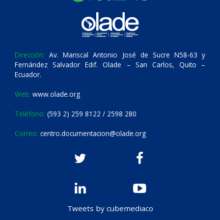
Dirección:
Av. Mariscal Antonio José de Sucre N58-63 y
Fernández Salvador Edif. Olade – San Carlos, Quito –
Ecuador.
Web:
www.olade.org
Teléfono:
(593 2) 259 8122 / 2598 280
Correo:
centro.documentacion@olade.org
Tweets by cubemediaco