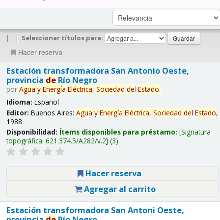
|
|
Seleccionar títulos para:
Hacer reserva
Estación transformadora San Antonio Oeste,
provincia
de
Río Negro
por
Agua
y
Energía
Eléctrica,
Sociedad
de
l
Estado
.
Idioma:
Español
Editor:
Buenos Aires:
Agua
y
Energía
Eléctrica,
Sociedad
de
l
Estado
,
1988
Disponibilidad:
Ítems disponibles para préstamo:
Signatura
topográfica:
621.374.5/A282/v.2
(3).
Hacer reserva
Agregar al carrito
Estación transformadora San Antoni Oeste,
provincia
de
Río Negro