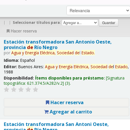
|
|
Seleccionar títulos para:
Hacer reserva
Estación transformadora San Antonio Oeste,
provincia
de
Río Negro
por
Agua
y
Energía
Eléctrica,
Sociedad
de
l
Estado
.
Idioma:
Español
Editor:
Buenos Aires:
Agua
y
Energía
Eléctrica,
Sociedad
de
l
Estado
,
1988
Disponibilidad:
Ítems disponibles para préstamo:
Signatura
topográfica:
621.374.5/A282/v.2
(3).
Hacer reserva
Agregar al carrito
Estación transformadora San Antoni Oeste,
provincia
de
Río Negro