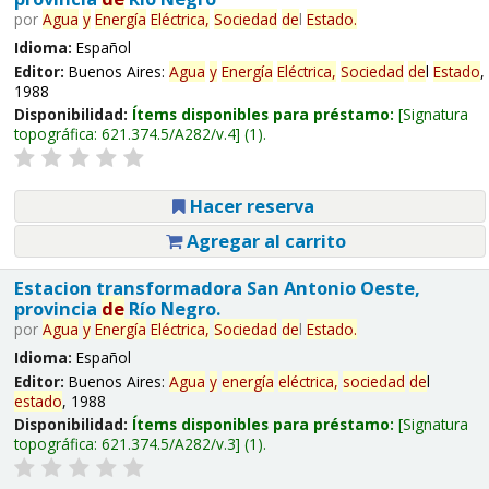
por
Agua
y
Energía
Eléctrica,
Sociedad
de
l
Estado
.
Idioma:
Español
Editor:
Buenos Aires:
Agua
y
Energía
Eléctrica,
Sociedad
de
l
Estado
,
1988
Disponibilidad:
Ítems disponibles para préstamo:
Signatura
topográfica:
621.374.5/A282/v.4
(1).
Hacer reserva
Agregar al carrito
Estacion transformadora San Antonio Oeste,
provincia
de
Río Negro.
por
Agua
y
Energía
Eléctrica,
Sociedad
de
l
Estado
.
Idioma:
Español
Editor:
Buenos Aires:
Agua
y
energía
eléctrica,
sociedad
de
l
estado
, 1988
Disponibilidad:
Ítems disponibles para préstamo:
Signatura
topográfica:
621.374.5/A282/v.3
(1).