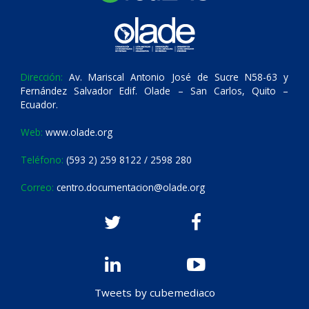
Dirección:
Av. Mariscal Antonio José de Sucre N58-63 y
Fernández Salvador Edif. Olade – San Carlos, Quito –
Ecuador.
Web:
www.olade.org
Teléfono:
(593 2) 259 8122 / 2598 280
Correo:
centro.documentacion@olade.org
Tweets by cubemediaco