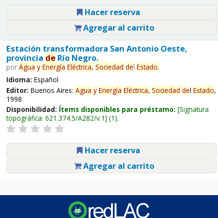
Hacer reserva
Agregar al carrito
Estación transformadora San Antonio Oeste,
provincia
de
Río Negro.
por
Agua
y
Energía
Eléctrica,
Sociedad
de
l
Estado
.
Idioma:
Español
Editor:
Buenos Aires:
Agua
y
Energía
Eléctrica,
Sociedad
de
l
Estado
,
1998
Disponibilidad:
Ítems disponibles para préstamo:
Signatura
topográfica:
621.374.5/A282/v.1
(1).
Hacer reserva
Agregar al carrito