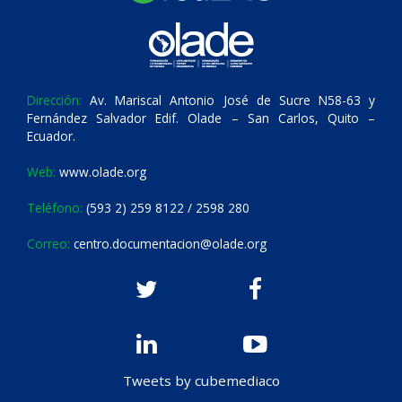
Dirección:
Av. Mariscal Antonio José de Sucre N58-63 y
Fernández Salvador Edif. Olade – San Carlos, Quito –
Ecuador.
Web:
www.olade.org
Teléfono:
(593 2) 259 8122 / 2598 280
Correo:
centro.documentacion@olade.org
Tweets by cubemediaco