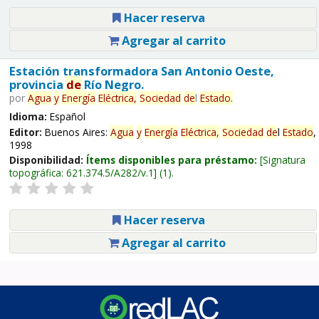
Hacer reserva
Agregar al carrito
Estación transformadora San Antonio Oeste,
provincia
de
Río Negro.
por
Agua
y
Energía
Eléctrica,
Sociedad
de
l
Estado
.
Idioma:
Español
Editor:
Buenos Aires:
Agua
y
Energía
Eléctrica,
Sociedad
de
l
Estado
,
1998
Disponibilidad:
Ítems disponibles para préstamo:
Signatura
topográfica:
621.374.5/A282/v.1
(1).
Hacer reserva
Agregar al carrito