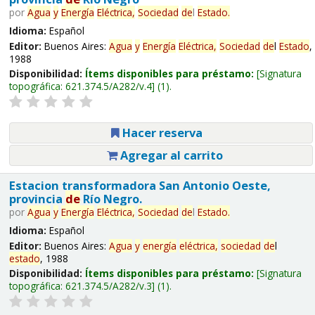
por
Agua
y
Energía
Eléctrica,
Sociedad
de
l
Estado
.
Idioma:
Español
Editor:
Buenos Aires:
Agua
y
Energía
Eléctrica,
Sociedad
de
l
Estado
,
1988
Disponibilidad:
Ítems disponibles para préstamo:
Signatura
topográfica:
621.374.5/A282/v.4
(1).
Hacer reserva
Agregar al carrito
Estacion transformadora San Antonio Oeste,
provincia
de
Río Negro.
por
Agua
y
Energía
Eléctrica,
Sociedad
de
l
Estado
.
Idioma:
Español
Editor:
Buenos Aires:
Agua
y
energía
eléctrica,
sociedad
de
l
estado
, 1988
Disponibilidad:
Ítems disponibles para préstamo:
Signatura
topográfica:
621.374.5/A282/v.3
(1).