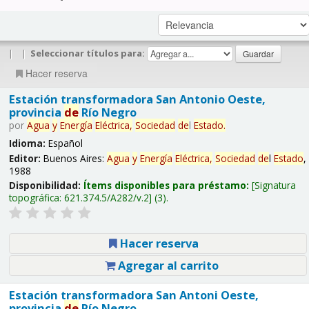
|
|
Seleccionar títulos para:
Hacer reserva
Estación transformadora San Antonio Oeste,
provincia
de
Río Negro
por
Agua
y
Energía
Eléctrica,
Sociedad
de
l
Estado
.
Idioma:
Español
Editor:
Buenos Aires:
Agua
y
Energía
Eléctrica,
Sociedad
de
l
Estado
,
1988
Disponibilidad:
Ítems disponibles para préstamo:
Signatura
topográfica:
621.374.5/A282/v.2
(3).
Hacer reserva
Agregar al carrito
Estación transformadora San Antoni Oeste,
provincia
de
Río Negro