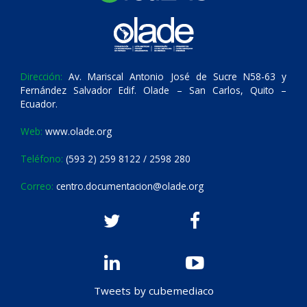
Dirección:
Av. Mariscal Antonio José de Sucre N58-63 y
Fernández Salvador Edif. Olade – San Carlos, Quito –
Ecuador.
Web:
www.olade.org
Teléfono:
(593 2) 259 8122 / 2598 280
Correo:
centro.documentacion@olade.org
Tweets by cubemediaco