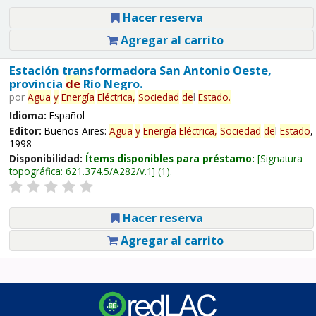
Hacer reserva
Agregar al carrito
Estación transformadora San Antonio Oeste,
provincia
de
Río Negro.
por
Agua
y
Energía
Eléctrica,
Sociedad
de
l
Estado
.
Idioma:
Español
Editor:
Buenos Aires:
Agua
y
Energía
Eléctrica,
Sociedad
de
l
Estado
,
1998
Disponibilidad:
Ítems disponibles para préstamo:
Signatura
topográfica:
621.374.5/A282/v.1
(1).
Hacer reserva
Agregar al carrito