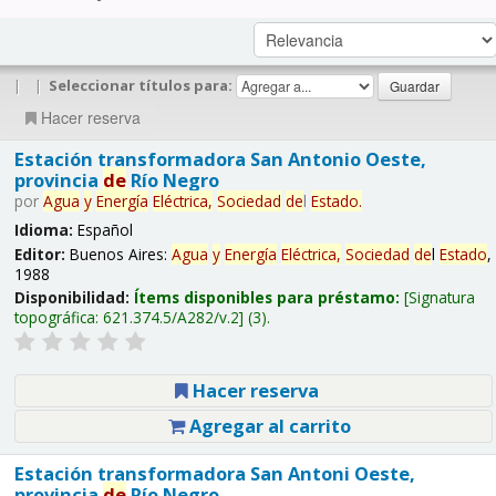
|
|
Seleccionar títulos para:
Hacer reserva
Estación transformadora San Antonio Oeste,
provincia
de
Río Negro
por
Agua
y
Energía
Eléctrica,
Sociedad
de
l
Estado
.
Idioma:
Español
Editor:
Buenos Aires:
Agua
y
Energía
Eléctrica,
Sociedad
de
l
Estado
,
1988
Disponibilidad:
Ítems disponibles para préstamo:
Signatura
topográfica:
621.374.5/A282/v.2
(3).
Hacer reserva
Agregar al carrito
Estación transformadora San Antoni Oeste,
provincia
de
Río Negro