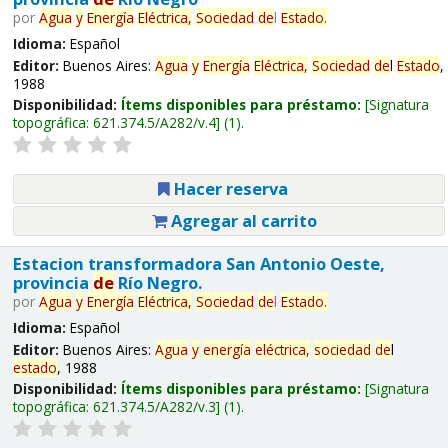
por
Agua
y
Energía
Eléctrica,
Sociedad
de
l
Estado
.
Idioma:
Español
Editor:
Buenos Aires:
Agua
y
Energía
Eléctrica,
Sociedad
de
l
Estado
,
1988
Disponibilidad:
Ítems disponibles para préstamo:
Signatura
topográfica:
621.374.5/A282/v.4
(1).
Hacer reserva
Agregar al carrito
Estacion transformadora San Antonio Oeste,
provincia
de
Río Negro.
por
Agua
y
Energía
Eléctrica,
Sociedad
de
l
Estado
.
Idioma:
Español
Editor:
Buenos Aires:
Agua
y
energía
eléctrica,
sociedad
de
l
estado
, 1988
Disponibilidad:
Ítems disponibles para préstamo:
Signatura
topográfica:
621.374.5/A282/v.3
(1).