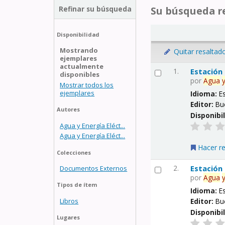
Refinar su búsqueda
Su búsqueda re
Disponibilidad
Mostrando
Quitar resaltad
ejemplares
actualmente
1.
Estación
disponibles
por
Agua
Mostrar todos los
ejemplares
Idioma:
E
Editor:
Bu
Autores
Disponibi
Agua y Energía Eléct...
Agua y Energía Eléct...
Hacer r
Colecciones
2.
Estación
Documentos Externos
por
Agua
Tipos de ítem
Idioma:
E
Libros
Editor:
Bu
Disponibi
Lugares