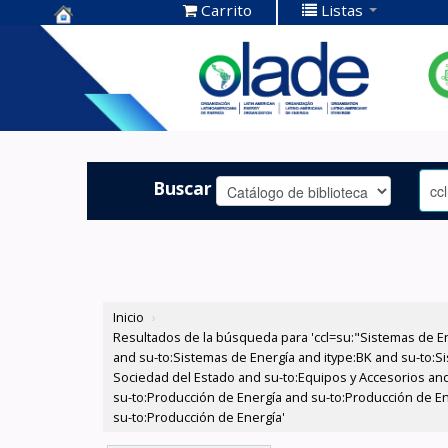
Carrito
Listas
Centro de
Documentación
OLADE -
Buscar
Inicio
›
Resultados de la búsqueda para 'ccl=su:"Sistemas de E
and su-to:Sistemas de Energía and itype:BK and su-to:Si
Sociedad del Estado and su-to:Equipos y Accesorios and
su-to:Producción de Energía and su-to:Producción de En
su-to:Producción de Energía'