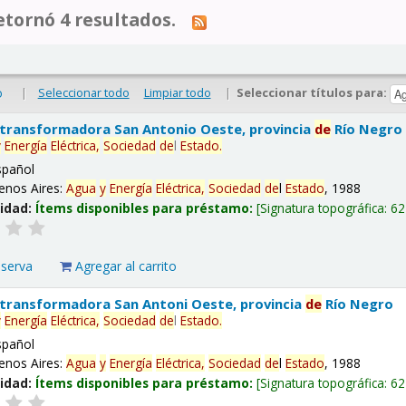
tornó 4 resultados.
|
Seleccionar todo
Limpiar todo
|
Seleccionar títulos para:
o
 transformadora San Antonio Oeste, provincia
de
Río Negro
y
Energía
Eléctrica,
Sociedad
de
l
Estado
.
spañol
enos Aires:
Agua
y
Energía
Eléctrica,
Sociedad
de
l
Estado
, 1988
lidad:
Ítems disponibles para préstamo:
Signatura topográfica:
62
eserva
Agregar al carrito
 transformadora San Antoni Oeste, provincia
de
Río Negro
y
Energía
Eléctrica,
Sociedad
de
l
Estado
.
spañol
enos Aires:
Agua
y
Energía
Eléctrica,
Sociedad
de
l
Estado
, 1988
lidad:
Ítems disponibles para préstamo:
Signatura topográfica:
62