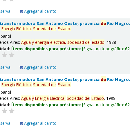
eserva
Agregar al carrito
 transformadora San Antonio Oeste, provincia
de
Río Negro
y
Energía
Eléctrica,
Sociedad
de
l
Estado
.
spañol
enos Aires:
Agua
y
energía
eléctrica,
sociedad
de
l
estado
, 1988
lidad:
Ítems disponibles para préstamo:
Signatura topográfica:
62
eserva
Agregar al carrito
 transformadora San Antonio Oeste, provincia
de
Río Negro
y
Energía
Eléctrica,
Sociedad
de
l
Estado
.
spañol
enos Aires:
Agua
y
Energía
Eléctrica,
Sociedad
de
l
Estado
, 1998
lidad:
Ítems disponibles para préstamo:
Signatura topográfica:
62
eserva
Agregar al carrito