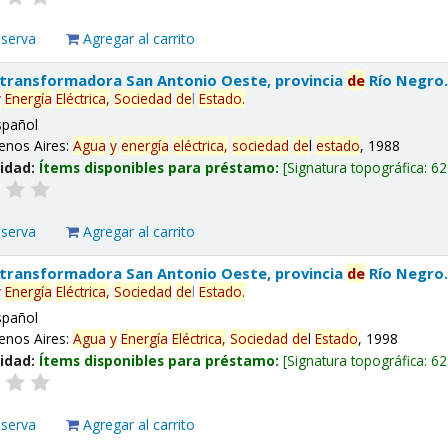
eserva
Agregar al carrito
 transformadora San Antonio Oeste, provincia
de
Río Negro
y
Energía
Eléctrica,
Sociedad
de
l
Estado
.
spañol
enos Aires:
Agua
y
energía
eléctrica,
sociedad
de
l
estado
, 1988
lidad:
Ítems disponibles para préstamo:
Signatura topográfica:
62
eserva
Agregar al carrito
 transformadora San Antonio Oeste, provincia
de
Río Negro
y
Energía
Eléctrica,
Sociedad
de
l
Estado
.
spañol
enos Aires:
Agua
y
Energía
Eléctrica,
Sociedad
de
l
Estado
, 1998
lidad:
Ítems disponibles para préstamo:
Signatura topográfica:
62
eserva
Agregar al carrito