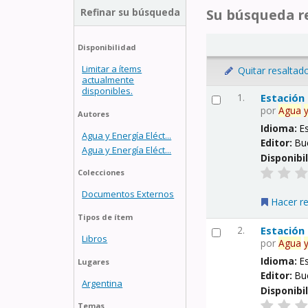
Refinar su búsqueda
Su búsqueda re
Disponibilidad
Limitar a ítems
Quitar resaltad
actualmente
disponibles.
1.
Estación
por
Agua
Autores
Idioma:
E
Agua y Energía Eléct...
Editor:
Bu
Agua y Energía Eléct...
Disponibi
Colecciones
Documentos Externos
Hacer r
Tipos de ítem
2.
Estación
Libros
por
Agua
Idioma:
E
Lugares
Editor:
Bu
Argentina
Disponibi
Temas