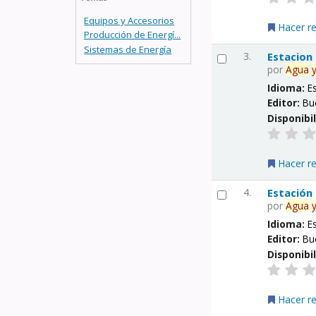
Equipos y Accesorios
Hacer r
Producción de Energí...
Sistemas de Energía
3.
Estacion
por
Agua
Idioma:
E
Editor:
Bu
Disponibi
Hacer r
4.
Estación
por
Agua
Idioma:
E
Editor:
Bu
Disponibi
Hacer r