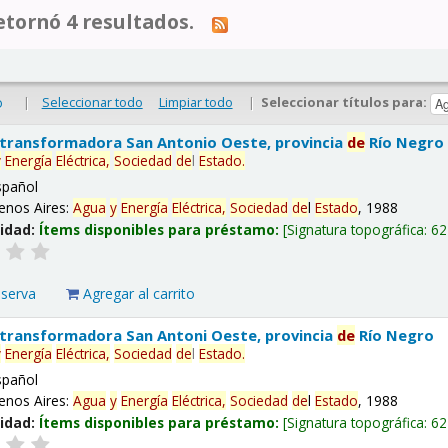
tornó 4 resultados.
|
Seleccionar todo
Limpiar todo
|
Seleccionar títulos para:
o
 transformadora San Antonio Oeste, provincia
de
Río Negro
y
Energía
Eléctrica,
Sociedad
de
l
Estado
.
spañol
enos Aires:
Agua
y
Energía
Eléctrica,
Sociedad
de
l
Estado
, 1988
lidad:
Ítems disponibles para préstamo:
Signatura topográfica:
62
eserva
Agregar al carrito
 transformadora San Antoni Oeste, provincia
de
Río Negro
y
Energía
Eléctrica,
Sociedad
de
l
Estado
.
spañol
enos Aires:
Agua
y
Energía
Eléctrica,
Sociedad
de
l
Estado
, 1988
lidad:
Ítems disponibles para préstamo:
Signatura topográfica:
62