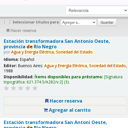
|
|
Seleccionar títulos para:
Hacer reserva
Estación transformadora San Antonio Oeste,
provincia
de
Río Negro
por
Agua
y
Energía
Eléctrica,
Sociedad
de
l
Estado
.
Idioma:
Español
Editor:
Buenos Aires:
Agua
y
Energía
Eléctrica,
Sociedad
de
l
Estado
,
1988
Disponibilidad:
Ítems disponibles para préstamo:
Signatura
topográfica:
621.374.5/A282/v.2
(3).
Hacer reserva
Agregar al carrito
Estación transformadora San Antoni Oeste,
provincia
de
Río Negro