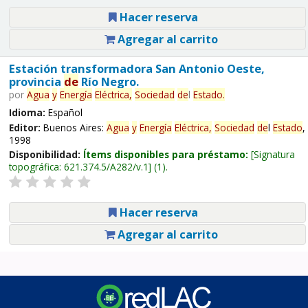
Hacer reserva
Agregar al carrito
Estación transformadora San Antonio Oeste,
provincia
de
Río Negro.
por
Agua
y
Energía
Eléctrica,
Sociedad
de
l
Estado
.
Idioma:
Español
Editor:
Buenos Aires:
Agua
y
Energía
Eléctrica,
Sociedad
de
l
Estado
,
1998
Disponibilidad:
Ítems disponibles para préstamo:
Signatura
topográfica:
621.374.5/A282/v.1
(1).
Hacer reserva
Agregar al carrito