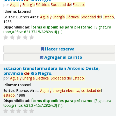
por
Agua
y
Energía
Eléctrica,
Sociedad
de
l
Estado
.
Idioma:
Español
Editor:
Buenos Aires:
Agua
y
Energía
Eléctrica,
Sociedad
de
l
Estado
,
1988
Disponibilidad:
Ítems disponibles para préstamo:
Signatura
topográfica:
621.374.5/A282/v.4
(1).
Hacer reserva
Agregar al carrito
Estacion transformadora San Antonio Oeste,
provincia
de
Río Negro.
por
Agua
y
Energía
Eléctrica,
Sociedad
de
l
Estado
.
Idioma:
Español
Editor:
Buenos Aires:
Agua
y
energía
eléctrica,
sociedad
de
l
estado
, 1988
Disponibilidad:
Ítems disponibles para préstamo:
Signatura
topográfica:
621.374.5/A282/v.3
(1).