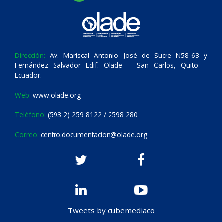
Dirección:
Av. Mariscal Antonio José de Sucre N58-63 y
Fernández Salvador Edif. Olade – San Carlos, Quito –
Ecuador.
Web:
www.olade.org
Teléfono:
(593 2) 259 8122 / 2598 280
Correo:
centro.documentacion@olade.org
Tweets by cubemediaco