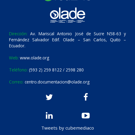
Dirección:
Av. Mariscal Antonio José de Sucre N58-63 y
Fernández Salvador Edif. Olade – San Carlos, Quito –
Ecuador.
Web:
www.olade.org
Teléfono:
(593 2) 259 8122 / 2598 280
Correo:
centro.documentacion@olade.org
Tweets by cubemediaco