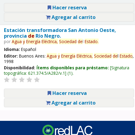
Hacer reserva
Agregar al carrito
Estación transformadora San Antonio Oeste,
provincia
de
Río Negro.
por
Agua
y
Energía
Eléctrica,
Sociedad
de
l
Estado
.
Idioma:
Español
Editor:
Buenos Aires:
Agua
y
Energía
Eléctrica,
Sociedad
de
l
Estado
,
1998
Disponibilidad:
Ítems disponibles para préstamo:
Signatura
topográfica:
621.374.5/A282/v.1
(1).
Hacer reserva
Agregar al carrito