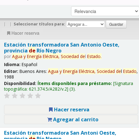
|
|
Seleccionar títulos para:
Hacer reserva
Estación transformadora San Antonio Oeste,
provincia
de
Río Negro
por
Agua
y
Energía
Eléctrica,
Sociedad
de
l
Estado
.
Idioma:
Español
Editor:
Buenos Aires:
Agua
y
Energía
Eléctrica,
Sociedad
de
l
Estado
,
1988
Disponibilidad:
Ítems disponibles para préstamo:
Signatura
topográfica:
621.374.5/A282/v.2
(3).
Hacer reserva
Agregar al carrito
Estación transformadora San Antoni Oeste,
provincia
de
Río Negro