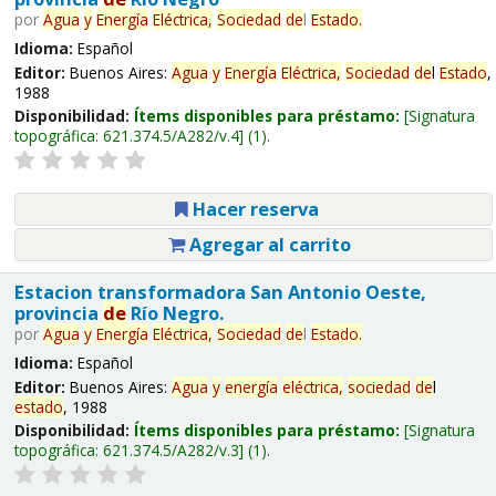
por
Agua
y
Energía
Eléctrica,
Sociedad
de
l
Estado
.
Idioma:
Español
Editor:
Buenos Aires:
Agua
y
Energía
Eléctrica,
Sociedad
de
l
Estado
,
1988
Disponibilidad:
Ítems disponibles para préstamo:
Signatura
topográfica:
621.374.5/A282/v.4
(1).
Hacer reserva
Agregar al carrito
Estacion transformadora San Antonio Oeste,
provincia
de
Río Negro.
por
Agua
y
Energía
Eléctrica,
Sociedad
de
l
Estado
.
Idioma:
Español
Editor:
Buenos Aires:
Agua
y
energía
eléctrica,
sociedad
de
l
estado
, 1988
Disponibilidad:
Ítems disponibles para préstamo:
Signatura
topográfica:
621.374.5/A282/v.3
(1).