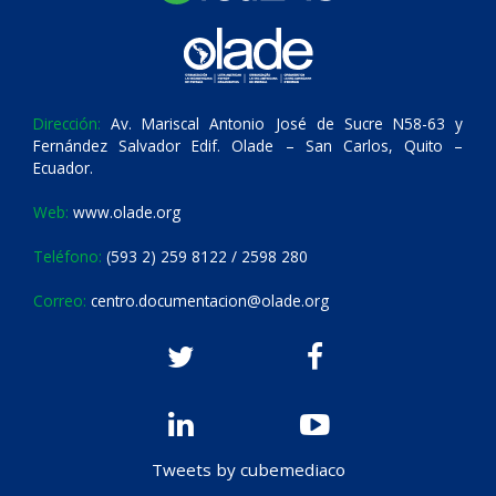
Dirección:
Av. Mariscal Antonio José de Sucre N58-63 y
Fernández Salvador Edif. Olade – San Carlos, Quito –
Ecuador.
Web:
www.olade.org
Teléfono:
(593 2) 259 8122 / 2598 280
Correo:
centro.documentacion@olade.org
Tweets by cubemediaco