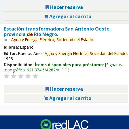
Hacer reserva
Agregar al carrito
Estación transformadora San Antonio Oeste,
provincia
de
Río Negro.
por
Agua
y
Energía
Eléctrica,
Sociedad
de
l
Estado
.
Idioma:
Español
Editor:
Buenos Aires:
Agua
y
Energía
Eléctrica,
Sociedad
de
l
Estado
,
1998
Disponibilidad:
Ítems disponibles para préstamo:
Signatura
topográfica:
621.374.5/A282/v.1
(1).
Hacer reserva
Agregar al carrito