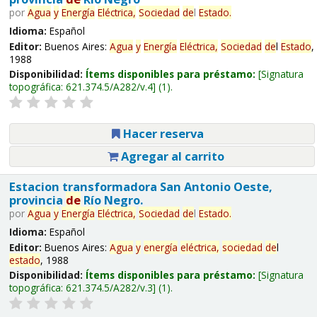
por
Agua
y
Energía
Eléctrica,
Sociedad
de
l
Estado
.
Idioma:
Español
Editor:
Buenos Aires:
Agua
y
Energía
Eléctrica,
Sociedad
de
l
Estado
,
1988
Disponibilidad:
Ítems disponibles para préstamo:
Signatura
topográfica:
621.374.5/A282/v.4
(1).
Hacer reserva
Agregar al carrito
Estacion transformadora San Antonio Oeste,
provincia
de
Río Negro.
por
Agua
y
Energía
Eléctrica,
Sociedad
de
l
Estado
.
Idioma:
Español
Editor:
Buenos Aires:
Agua
y
energía
eléctrica,
sociedad
de
l
estado
, 1988
Disponibilidad:
Ítems disponibles para préstamo:
Signatura
topográfica:
621.374.5/A282/v.3
(1).