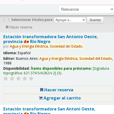
|
|
Seleccionar títulos para:
Hacer reserva
Estación transformadora San Antonio Oeste,
provincia
de
Río Negro
por
Agua
y
Energía
Eléctrica,
Sociedad
de
l
Estado
.
Idioma:
Español
Editor:
Buenos Aires:
Agua
y
Energía
Eléctrica,
Sociedad
de
l
Estado
,
1988
Disponibilidad:
Ítems disponibles para préstamo:
Signatura
topográfica:
621.374.5/A282/v.2
(3).
Hacer reserva
Agregar al carrito
Estación transformadora San Antoni Oeste,
provincia
de
Río Negro