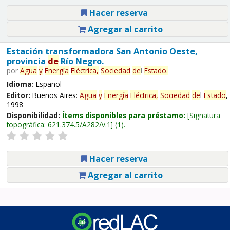
Hacer reserva
Agregar al carrito
Estación transformadora San Antonio Oeste,
provincia
de
Río Negro.
por
Agua
y
Energía
Eléctrica,
Sociedad
de
l
Estado
.
Idioma:
Español
Editor:
Buenos Aires:
Agua
y
Energía
Eléctrica,
Sociedad
de
l
Estado
,
1998
Disponibilidad:
Ítems disponibles para préstamo:
Signatura
topográfica:
621.374.5/A282/v.1
(1).
Hacer reserva
Agregar al carrito