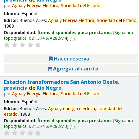
por
Agua
y
Energía
Eléctrica,
Sociedad
de
l
Estado
.
Idioma:
Español
Editor:
Buenos Aires:
Agua
y
Energía
Eléctrica,
Sociedad
de
l
Estado
,
1988
Disponibilidad:
Ítems disponibles para préstamo:
Signatura
topográfica:
621.374.5/A282/v.4
(1).
Hacer reserva
Agregar al carrito
Estacion transformadora San Antonio Oeste,
provincia
de
Río Negro.
por
Agua
y
Energía
Eléctrica,
Sociedad
de
l
Estado
.
Idioma:
Español
Editor:
Buenos Aires:
Agua
y
energía
eléctrica,
sociedad
de
l
estado
, 1988
Disponibilidad:
Ítems disponibles para préstamo:
Signatura
topográfica:
621.374.5/A282/v.3
(1).