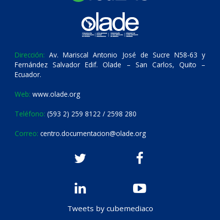
Dirección:
Av. Mariscal Antonio José de Sucre N58-63 y
Fernández Salvador Edif. Olade – San Carlos, Quito –
Ecuador.
Web:
www.olade.org
Teléfono:
(593 2) 259 8122 / 2598 280
Correo:
centro.documentacion@olade.org
Tweets by cubemediaco