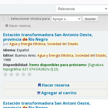
|
|
Seleccionar títulos para:
Hacer reserva
Estación transformadora San Antonio Oeste,
provincia
de
Río Negro
por
Agua
y
Energía
Eléctrica,
Sociedad
de
l
Estado
.
Idioma:
Español
Editor:
Buenos Aires:
Agua
y
Energía
Eléctrica,
Sociedad
de
l
Estado
,
1988
Disponibilidad:
Ítems disponibles para préstamo:
Signatura
topográfica:
621.374.5/A282/v.2
(3).
Hacer reserva
Agregar al carrito
Estación transformadora San Antoni Oeste,
provincia
de
Río Negro