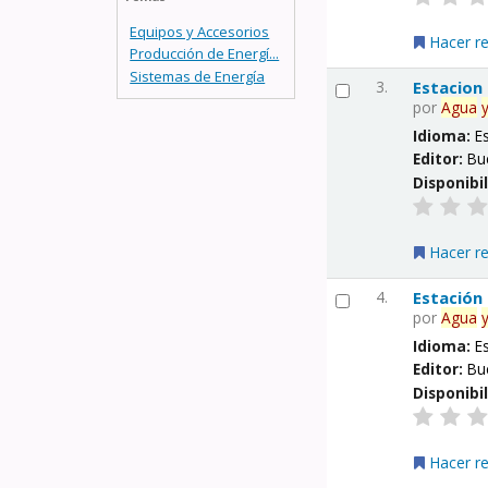
Equipos y Accesorios
Hacer r
Producción de Energí...
Sistemas de Energía
3.
Estacion
por
Agua
Idioma:
E
Editor:
Bu
Disponibi
Hacer r
4.
Estación
por
Agua
Idioma:
E
Editor:
Bu
Disponibi
Hacer r