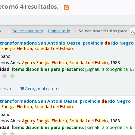
tornó 4 resultados.
|
Seleccionar todo
Limpiar todo
|
Seleccionar títulos para:
o
 transformadora San Antonio Oeste, provincia
de
Río Negro
y
Energía
Eléctrica,
Sociedad
de
l
Estado
.
spañol
enos Aires:
Agua
y
Energía
Eléctrica,
Sociedad
de
l
Estado
, 1988
lidad:
Ítems disponibles para préstamo:
Signatura topográfica:
62
eserva
Agregar al carrito
 transformadora San Antoni Oeste, provincia
de
Río Negro
y
Energía
Eléctrica,
Sociedad
de
l
Estado
.
spañol
enos Aires:
Agua
y
Energía
Eléctrica,
Sociedad
de
l
Estado
, 1988
lidad:
Ítems disponibles para préstamo:
Signatura topográfica:
62