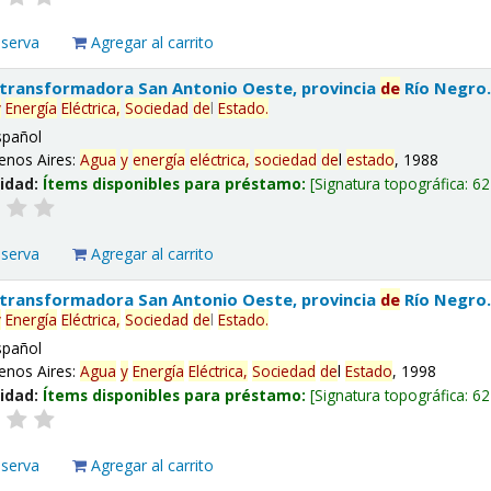
eserva
Agregar al carrito
 transformadora San Antonio Oeste, provincia
de
Río Negro
y
Energía
Eléctrica,
Sociedad
de
l
Estado
.
spañol
enos Aires:
Agua
y
energía
eléctrica,
sociedad
de
l
estado
, 1988
lidad:
Ítems disponibles para préstamo:
Signatura topográfica:
62
eserva
Agregar al carrito
 transformadora San Antonio Oeste, provincia
de
Río Negro
y
Energía
Eléctrica,
Sociedad
de
l
Estado
.
spañol
enos Aires:
Agua
y
Energía
Eléctrica,
Sociedad
de
l
Estado
, 1998
lidad:
Ítems disponibles para préstamo:
Signatura topográfica:
62
eserva
Agregar al carrito