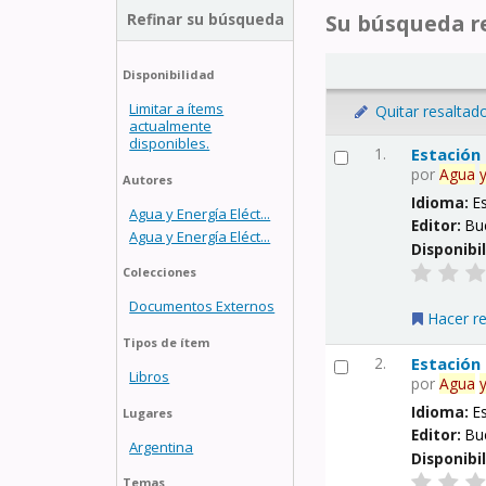
Refinar su búsqueda
Su búsqueda re
Disponibilidad
Limitar a ítems
Quitar resaltad
actualmente
disponibles.
1.
Estación
por
Agua
Autores
Idioma:
E
Agua y Energía Eléct...
Editor:
Bu
Agua y Energía Eléct...
Disponibi
Colecciones
Documentos Externos
Hacer r
Tipos de ítem
2.
Estación
Libros
por
Agua
Idioma:
E
Lugares
Editor:
Bu
Argentina
Disponibi
Temas